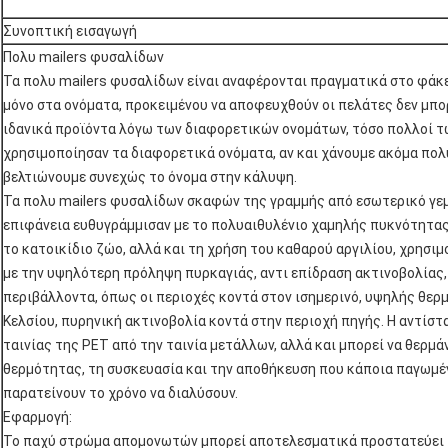
Συνοπτική εισαγωγή
Πολυ mailers φυσαλίδων
Τα πολυ mailers φυσαλίδων είναι αναφέρονται πραγματικά στο φάκ
μόνο στα ονόματα, προκειμένου να αποφευχθούν οι πελάτες δεν μπορ
ιδανικά προϊόντα λόγω των διαφορετικών ονομάτων, τόσο πολλοί τ
χρησιμοποίησαν τα διαφορετικά ονόματα, αν και χάνουμε ακόμα πολύ
βελτιώνουμε συνεχώς το όνομα στην κάλυψη.
Τα πολυ mailers φυσαλίδων σκαφών της γραμμής από εσωτερικό γεμι
επιφάνεια ευθυγράμμισαν με το πολυαιθυλένιο χαμηλής πυκνότητας
το κατοικίδιο ζώο, αλλά και τη χρήση του καθαρού αργιλίου, χρησι
με την υψηλότερη πρόληψη πυρκαγιάς, αντι επίδραση ακτινοβολίας,
περιβάλλοντα, όπως οι περιοχές κοντά στον ισημερινό, υψηλής θε
Κελσίου, πυρηνική ακτινοβολία κοντά στην περιοχή πηγής. Η αντίσ
ταινίας της PET από την ταινία μετάλλων, αλλά και μπορεί να θερμά
θερμότητας, τη συσκευασία και την αποθήκευση που κάποια παγωμέ
παρατείνουν το χρόνο να διαλύσουν.
Εφαρμογή:
Το παχύ στρώμα απομονωτών μπορεί αποτελεσματικά προστατεύει 