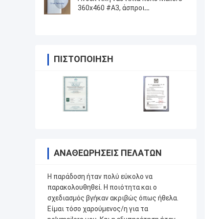
360x460 #A3, άσπροι
συσκευάζοντας φάκελοι
φυσαλίδων
ΠΙΣΤΟΠΟΊΗΣΗ
ΑΝΑΘΕΩΡΉΣΕΙΣ ΠΕΛΑΤΏΝ
Η παράδοση ήταν πολύ εύκολο να
παρακολουθηθεί. Η ποιότητα και ο
σχεδιασμός βγήκαν ακριβώς όπως ήθελα.
Είμαι τόσο χαρούμενος/η για τα