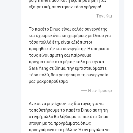
polymailers μου. Και η εξυπηρέτηση ήταν
εξαιρετική, απάντησαν τόσο γρήγορα!
—— Τόνι Κιμ
Το πακέτο Dinuo είναι καλός συνεργάτης
και έχουμε κάνει επιχειρήσεις με Dinuo για
τόσα πολλά έτη, είναι αξιόπιστοι
προμηθευτής και συνεργάτης. Η υπηρεσία
τους είναι άριστη και παίρνουμε
πραγματικά κατά μήκος καλά με την κα
Sara Yang σε Dinuo, την εμπιστευόμαστε
τόσο πολύ, θα κρατήσουμε τη συνεργασία
μας μακροπρόθεσμα.
—— Ντιν Πρόσερ
Αν και να μην έχουν τις διαταγές για να
τοποθετήσουμε το πακέτο Dinuo αυτή τη
στιγμή, αλλά θα λάβουμε το πακέτο Dinuo
υπόψη με τα προγράμματα όπως
προηγούμενο στο μέλλον. Ήταν μεγάλοι να