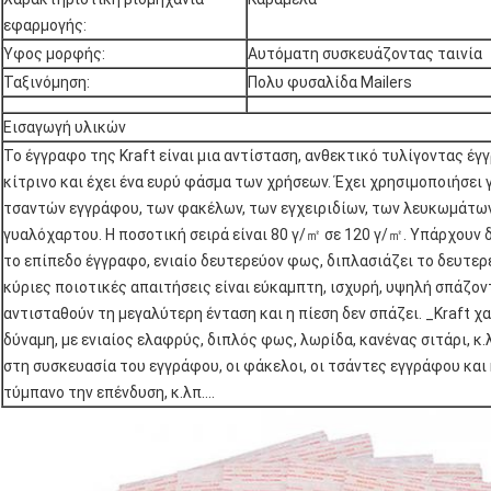
εφαρμογής:
Ύφος μορφής:
Αυτόματη συσκευάζοντας ταινία
Ταξινόμηση:
Πολυ φυσαλίδα Mailers
Εισαγωγή υλικών
Το έγγραφο της Kraft είναι μια αντίσταση, ανθεκτικό τυλίγοντας έγ
κίτρινο και έχει ένα ευρύ φάσμα των χρήσεων. Έχει χρησιμοποιήσει
τσαντών εγγράφου, των φακέλων, των εγχειριδίων, των λευκωμάτων
γυαλόχαρτου. Η ποσοτική σειρά είναι 80 γ/㎡ σε 120 γ/㎡. Υπάρχουν 
το επίπεδο έγγραφο, ενιαίο δευτερεύον φως, διπλασιάζει το δευτερ
κύριες ποιοτικές απαιτήσεις είναι εύκαμπτη, ισχυρή, υψηλή σπάζον
αντισταθούν τη μεγαλύτερη ένταση και η πίεση δεν σπάζει. _Kraft 
δύναμη, με ενιαίος ελαφρύς, διπλός φως, λωρίδα, κανένας σιτάρι, 
στη συσκευασία του εγγράφου, οι φάκελοι, οι τσάντες εγγράφου κα
τύμπανο την επένδυση, κ.λπ….