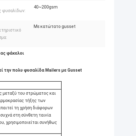
40~200gsm
ς φυσαλίδων:
Με κατώτατο gusset
κτηριστικό
σμα:
ας φάκελοι
 την πολυ φυσαλίδα Mailers με Gusset
ης μεταξύ του στρώματος και
θερμοκρασίας τήξης των
απαιτεί τη χρήση διάφορων
 συχνά στη σύνθετη ταινία
ου, χρησιμοποιείται συνήθως