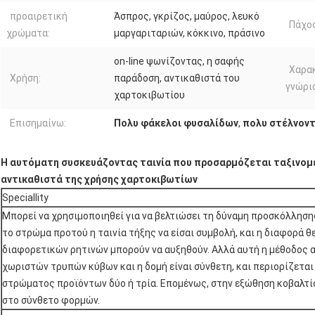
προαιρετική
Άσπρος, γκρίζος, μαύρος, λευκό
Πάχο
χρώματα:
μαργαριταριών, κόκκινο, πράσινο
on-line ψωνίζοντας, η σαφής
Χαρα
Χρήση:
παράδοση, αντικαθιστά του
γνώρι
χαρτοκιβωτίου
Επισημαίνω:
Πολυ φάκελοι φυσαλίδων
,
πολυ στέλνοντ
Η αυτόματη συσκευάζοντας ταινία που προσαρμόζεται ταξινομεί
αντικαθιστά της χρήσης χαρτοκιβωτίων
Speciallity
Μπορεί να χρησιμοποιηθεί για να βελτιώσει τη δύναμη προσκόλλησ
το στρώμα προτού η ταινία τήξης να είσαι συμβολή, και η διαφορά 
διαφορετικών ρητινών μπορούν να αυξηθούν. Αλλά αυτή η μέθοδος 
χωριστών τρυπών κύβων και η δομή είναι σύνθετη, και περιορίζεται
στρώματος προϊόντων δύο ή τρία. Επομένως, στην εξώθηση κοβαλτί
στο σύνθετο φορμών.