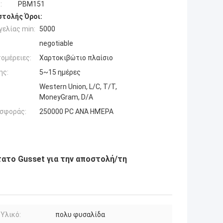
:
PBM151
τολής Όροι:
ελίας min:
5000
negotiable
ομέρειες:
Χαρτοκιβώτιο πλαίσιο
ης:
5~15 ημέρες
Western Union, L/C, T/T,
MoneyGram, D/A
σφοράς:
250000 PC ΑΝΆ ΗΜΈΡΑ
ατο Gusset για την αποστολή/τη
Υλικό:
πολυ φυσαλίδα