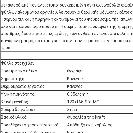
μεταφορά από τον αντίκτυπο, συγκεκριμένη αντι ακτινοβολία φακ
φύλλων αλουμινίου αργιλίου, λειτουργία θερμικής μόνωσης, κάτω α
Τσέρνομπιλ και η πυρηνική ακτινοβολία του Φουκουσίμα της Ιαπωνί
όλο και περισσότερο προσοχή. Η σαφής τσάντα σκαφών της γραμμής 
υπαίθριες δραστηριότητες αγάπης των ανθρώπων είναι μια καλή επι
παγωμένη μπύρα, ποτό, παγωτό στην τσάντα, μπορείτε να παρατείνε
κρύοι.
Φύλλο στοιχείων
Προαιρετικά υλικά:
έγγραφο
Σημείο τήξης:
Κανένας
Θερμοκρασία εργασίας:
Κανένας
Υλική πυκνότητα:
0.35g/cm ³
Κοινό μέγεθος:
120x165 #fd-MO
Χρώμα δειγμάτων:
Χιόνι
Βασικό υλικό:
Φυσαλίδα της Kraft
Προεξέχοντα χαρακτηριστικά:
Απόδειξη ακτινοβολίας
Χαρακτηριστική βιομηχανία
Καραμέλα