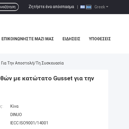
Ζητήστε ένα απόσπασμα
|
Greek
Αναζήτηση
ΕΠΙΚΟΙΝΩΝΉΣΤΕ ΜΑΖΊ ΜΑΣ
ΕΙΔΉΣΕΙΣ
ΥΠΟΘΈΣΕΙΣ
 Για Την Αποστολή/τη Συσκευασία
θών με κατώτατο Gusset για την
ς:
Κίνα
DINUO
IECC ISO9001/14001