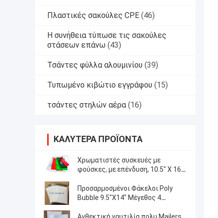
Πλαστικές σακούλες CPE
(46)
Η συνήθεια τύπωσε τις σακούλες
στάσεων επάνω
(43)
Τσάντες φύλλα αλουμινίου
(39)
Τυπωμένο κιβώτιο εγγράφου
(15)
τσάντες στηλών αέρα
(16)
ΚΑΛΎΤΕΡΑ ΠΡΟΪΌΝΤΑ
Χρωματιστές συσκευές με
φούσκες, με επένδυση, 10.5" X 16"
#5
Προσαρμοσμένοι Φάκελοι Poly
Bubble 9.5"X14" Μέγεθος 4
Ταχυδρομικός Φάκελος με
Επένδυση
Ανθεκτική ναυτιλία πολυ Mailers