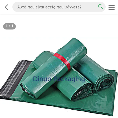
1
/
1