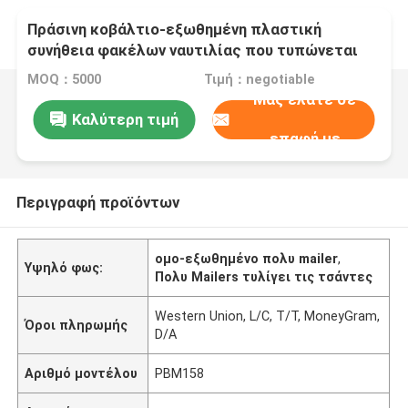
Πράσινη κοβάλτιο-εξωθημένη πλαστική
συνήθεια φακέλων ναυτιλίας που τυπώνεται
ελαφριά
MOQ：5000
Τιμή：negotiable
Μας ελάτε σε
Καλύτερη τιμή
επαφή με
Περιγραφή προϊόντων
ομο-εξωθημένο πολυ mailer
,
Υψηλό φως:
Πολυ Mailers τυλίγει τις τσάντες
Western Union, L/C, T/T, MoneyGram,
Όροι πληρωμής
D/A
Αριθμό μοντέλου
PBM158