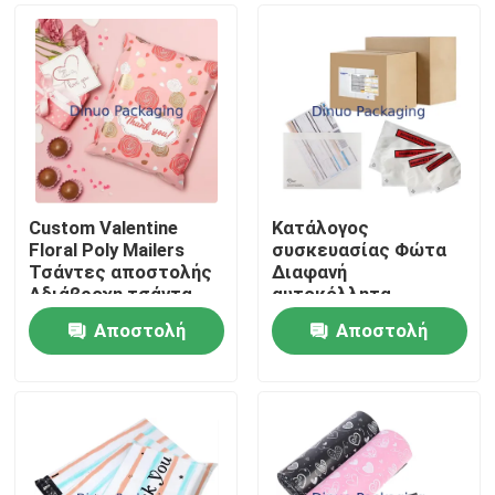
Custom Valentine
Κατάλογος
Floral Poly Mailers
συσκευασίας Φώτα
Τσάντες αποστολής
Διαφανή
Αδιάβροχη τσάντα
αυτοκόλλητα
αποστολής για
Σκανάρισμα Ετικέτες
Αποστολή
Αποστολή
συσκευασία
αποστολής Φώτα
Σπίτι
Τσέπες
ερώτησης
ερώτησης
Προϊόντα
Βίντεο