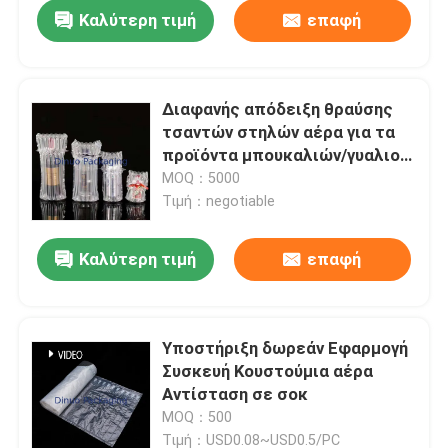
Καλύτερη τιμή
επαφή
Διαφανής απόδειξη θραύσης
τσαντών στηλών αέρα για τα
προϊόντα μπουκαλιών/γυαλιού
κρασιού
MOQ：5000
Τιμή：negotiable
Καλύτερη τιμή
επαφή
Σπίτι
Υποστήριξη δωρεάν Εφαρμογή
Συσκευή Κουστούμια αέρα
Προϊόντα
Αντίσταση σε σοκ
MOQ：500
Βίντεο
Τιμή：USD0.08~USD0.5/PC