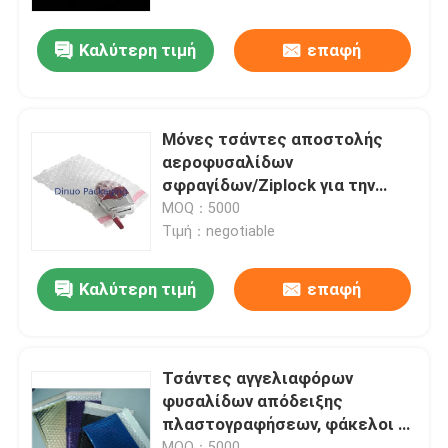
Καλύτερη τιμή
επαφή
Σχετικά με εμάς
Επισκέψεις στο εργοστάσιο
Μόνες τσάντες αποστολής
αεροφυσαλίδων
Έλεγχος ποιότητας
σφραγίδων/Ziplock για την
ηλεκτρονική συσκευασία
MOQ：5000
προϊόντων
Τιμή：negotiable
Επικοινωνήστε μαζί μας
Καλύτερη τιμή
επαφή
Ειδήσεις
Υποθέσεις
Τσάντες αγγελιαφόρων
φυσαλίδων απόδειξης
πλαστογραφήσεων, φάκελοι 6
Τσάντες αλληλογραφίας φυσαλίδας
" X10» #0 φυσαλίδων
MOQ：5000