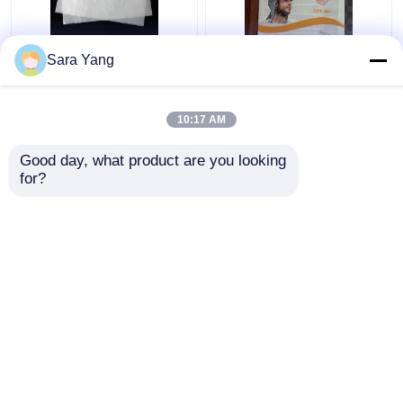
Τετραδιάστατη
Ανακυκλώσιμο και AI
Sara Yang
συνεχής γυάλινη
αρχεία σχεδιασμού
τσάντα χαρτιού
Glassine χαρτί
φάκελος
10:17 AM
Καλύτερη τιμή
Καλύτερη τιμή
Good day, what product are you looking 
for?
επαφή
επαφή
Δείτε περισσότερων
Αρχική Σελίδα
Περίπου εμείς
επαφή
Desktop Site
Χάρτης ιστότοπου
Πολιτική μυστικότητας