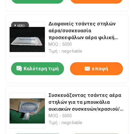
Διαφανείς τσάντες στηλών
αέρα/συσκευασία
προσκεφάλων αέρα φιλική
προς το περιβάλλον
MOQ：5000
Τιμή：negotiable
Καλύτερη τιμή
επαφή
Συσκευάζοντας τσάντες αέρα
στηλών για τα μπουκάλια
οικιακών συσκευών/κρασιού/
ηλεκτρονική
MOQ：5000
Τιμή：negotiable