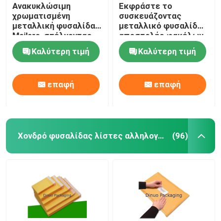
Ανακυκλώσιμη
Εκφράστε το
χρωματισμένη
συσκευάζοντας
μεταλλική φυσαλίδα
μεταλλικό φυσαλίδων
Mailers, στέλνοντας
αποστολής φακέλων
υγρασία τσαντών
λογότυπο συνήθειας
Καλύτερη τιμή
Καλύτερη τιμή
φυσαλίδων -
νερού ανθεκτικό
απόδειξη
επαφή
επαφή
Χονδρό φυσαλίδας λίστες αλληλογραφίας
(96)