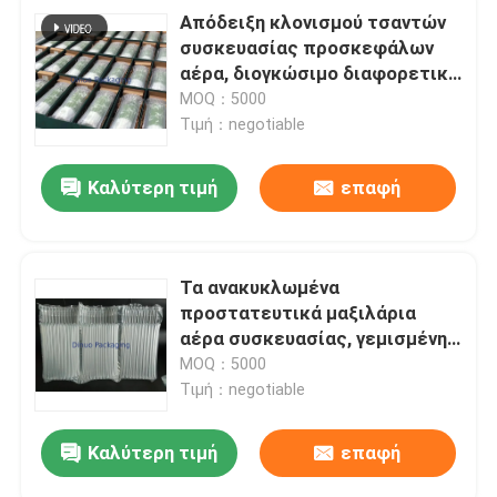
Απόδειξη κλονισμού τσαντών
συσκευασίας προσκεφάλων
αέρα, διογκώσιμο διαφορετικό
μέγεθος αερόσακων
MOQ：5000
συσκευασίας
Τιμή：negotiable
Καλύτερη τιμή
επαφή
Τα ανακυκλωμένα
προστατευτικά μαξιλάρια
αέρα συσκευασίας, γεμισμένη
αέρας συσκευασία τοποθετούν
MOQ：5000
8,5 " X14.5» #3 σε σάκκο
Τιμή：negotiable
Καλύτερη τιμή
επαφή