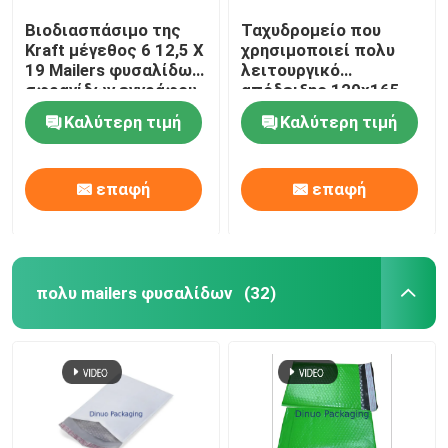
Βιοδιασπάσιμο της
Ταχυδρομείο που
Kraft μέγεθος 6 12,5 X
χρησιμοποιεί πολυ
19 Mailers φυσαλίδων
λειτουργικό
σφραγίδων εγγράφου
απόδειξης 120x165
μόνο για τη ναυτιλία
ακτινοβολίας Mailers
Καλύτερη τιμή
Καλύτερη τιμή
φυσαλίδων της Kraft
επαφή
επαφή
πολυ mailers φυσαλίδων
(32)