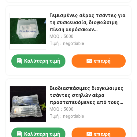
Γεμισμένες αέρας τσάντες για
τη συσκευασία, διογκώσιμη
πίεση αερόσακων
συσκευασίας ανθεκτική
MOQ：5000
Τιμή：negotiable
Καλύτερη τιμή
επαφή
Βιοδιασπάσιμες διογκώσιμες
τσάντες στηλών αέρα
προστατευόμενες από τους
κραδασμούς για την πολύτιμη
MOQ：5000
ναυτιλία αντικειμένων
Τιμή：negotiable
Καλύτερη τιμή
επαφή