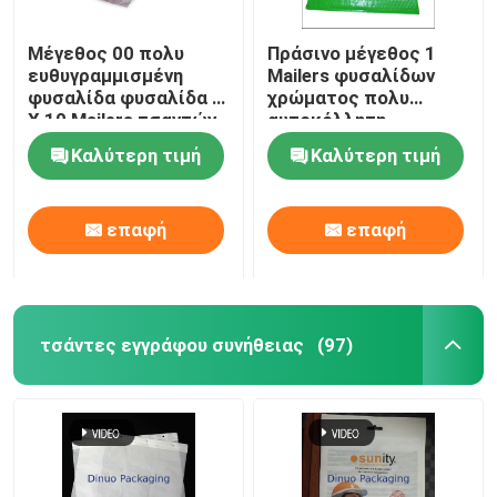
Μέγεθος 00 πολυ
Πράσινο μέγεθος 1
ευθυγραμμισμένη
Mailers φυσαλίδων
φυσαλίδα φυσαλίδα 5
χρώματος πολυ
X 10 Mailers τσαντών
αυτοκόλλητη
για τη σαφή χρήση
σφραγίδα φακέλων
Καλύτερη τιμή
Καλύτερη τιμή
παράδοσης
αεροφυσαλίδων
επαφή
επαφή
τσάντες εγγράφου συνήθειας
(97)