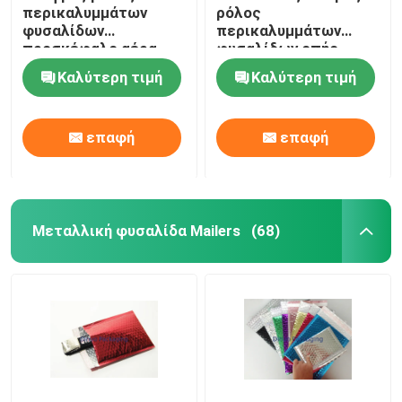
περικαλυμμάτων
ρόλος
φυσαλίδων
περικαλυμμάτων
Τσάντες φύλλα αλουμινίου
προσκέφαλο αέρα
φυσαλίδων οπής,
95x155mm #A
ρόλος Eco
Καλύτερη τιμή
Καλύτερη τιμή
αντιδιαβρωτικά
αεροφυσαλίδων
Τυπωμένο κιβώτιο εγγράφου
φιλικό
επαφή
επαφή
τσάντες στηλών αέρα
Μεταλλική φυσαλίδα Mailers
(68)