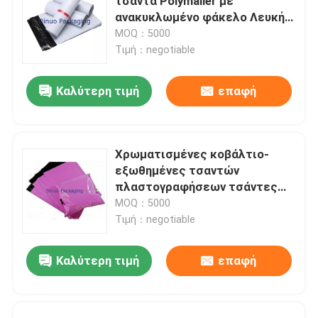
τσάντα Polymailer με
ανακυκλωμένο φάκελο Λευκή
Μαύρη για ταχεία αποστολή με
MOQ：5000
ταχυμεταφορές
Τιμή：negotiable
Καλύτερη τιμή
επαφή
Χρωματισμένες κοβάλτιο-
εξωθημένες τσαντών
πλαστογραφήσεων τσάντες
συσκευασίας αγγελιαφόρων
MOQ：5000
απόδειξης εμφανείς
Τιμή：negotiable
πλαστικές
Καλύτερη τιμή
επαφή