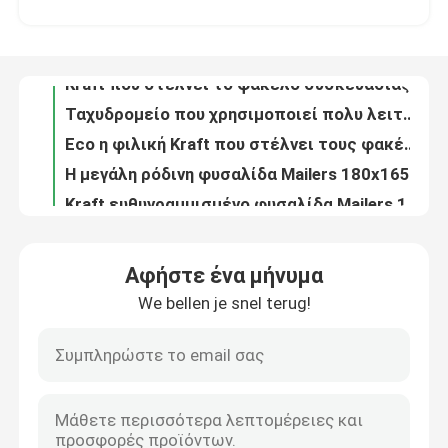
Kraft που στέλνει το φάκελο συσκευασίας με το περικάλυμμα φυσαλίδων μέσα στην αντίσταση κλονισμού
Ταχυδρομείο που χρησιμοποιεί πολυ λειτουργικό απόδειξης 120x165 ακτινοβολίας Mailers φυσαλίδων της Kraft
Σχετικά με εμάς
Eco η φιλική Kraft που στέλνει τους φακέλους με το περικάλυμμα φυσαλίδων μέσα στο μέγεθος συνήθειας
Η μεγάλη ρόδινη φυσαλίδα Mailers 180x165 #cd-DCD της Kraft για την οικογένεια τρυπά ανθεκτικό
Επισκέψεις στο εργοστάσιο
Kraft ευθυγραμμισμένο φυσαλίδα Mailers 165x255 #B6, άσπροι γεμισμένοι φάκελοι αποστολής
Αγγελιαφόρος που συσκευάζει το άσπρο πάχος φακέλων 190x275 #VD 125gsm περικαλυμμάτων φυσαλίδων
Έλεγχος ποιότητας
Φυσαλίδα Mailers της Kraft βιομηχανίας παράδοσης/στέλνοντας φάκελοι 245x330 #A4 φυσαλίδων
Η φυσαλίδα Mailers της Kraft που γεμίζεται τυλίγει 200x250mm για τη μετα ταινία/το CD/τα βιβλία
Επικοινωνήστε μαζί μας
Ενδυμασία που συσκευάζει τους μεγάλους φακέλους φυσαλίδων, μόνη φυσαλίδα Mailers 380x330 #B4 σφραγίδων
Αφήστε ένα μήνυμα
360x460 η φυσαλίδα εγγράφου της Kraft γέμισε τους ταχυδρομικούς φακέλους #A3 τρία δευτερεύουσα σφραγίδα
We bellen je snel terug!
Ειδήσεις
4x8 άσπρη πολυ φυσαλίδα Mailers, μικρή γεμισμένη απόδειξη κλονισμού φακέλων αποστολής #000
Μέγεθος 00 πολυ ευθυγραμμισμένη φυσαλίδα φυσαλίδα 5 X 10 Mailers τσαντών για τη σαφή χρήση παράδοσης
Συγκολλήστε τη μαύρη φυσαλίδα Mailers 0/6 με θερμότητα μεταλλινών από 10, ευθυγραμμισμένες φυσαλίδα τσάντες αγγελιαφόρων για την ενδυμασία
Υποθέσεις
Η ζωηρόχρωμη τυπωμένη μεταλλική φυσαλίδα ευθυγράμμισε το μέγεθος 1/7,25 mailers τσαντών φυσαλίδων διακοπών της " X12»
Αγγελιαφόρος που συσκευάζει το πολυ μέγεθος 2 Mailers φυσαλίδων 8,5 ανθεκτικός ανακυκλώσιμος δακρυ'ων της " X12»
Τσάντες αλληλογραφίας φυσαλίδας