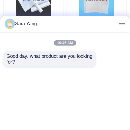
Ημι αδιαφανής σαφής
Glassine ενδυμάτων
Sara Yang
διαφανής
σαφές Gusset
επισημαίνοντας
τσαντών εγγράφου
Glassine τσάντα
πλαστικό μη για την
10:45 AM
εγγράφου για την
μπλούζα
Καλύτερη τιμή
Καλύτερη τιμή
κάρτα VIP δώρων
Good day, what product are you looking 
for?
επαφή
επαφή
Δείτε περισσότερων
Αρχική Σελίδα
Περίπου εμείς
επαφή
Desktop Site
Χάρτης ιστότοπου
Πολιτική μυστικότητας