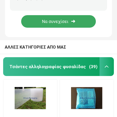
Η κόκκινη φυσαλίδα ευθυγράμμισε πολυ Mailers γέμισε την αντίσταση οπής #5 φακέλων 10,5 X 16
Πράσινη χρωματισμένη πολυ φυσαλίδα Mailers, στέλνοντας μόνωση θερμότητας φακέλων φυσαλίδων
Μεταλλική φυσαλίδα Mailers
Ο προστατευόμενος από τους κραδασμούς πολυ φάκελος συσκευασίας φυσαλίδων/η γεμισμένη ναυτιλία τοποθετεί 7,25 " X8» #CD σε σάκκο
Γεμισμένος φάκελος αποστολής με το περικάλυμμα φυσαλίδων μέσα, χρωματισμένη φυσαλίδα Mailers
Χονδρό φυσαλίδας λίστες αλληλογραφίας
πολυ mailers φυσαλίδων
ΑΛΛΕΣ ΚΑΤΗΓΟΡΙΕΣ ΑΠΟ ΜΑΣ
τσάντες εγγράφου συνήθειας
Τσάντες αλληλογραφίας φυσαλίδας
(39)
Γεμισμένο έγγραφο Mailers
Πολυ τσάντες Mailer
κυψελωτό τυλίγοντας έγγραφο