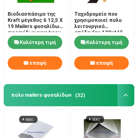
Βιοδιασπάσιμο της
Ταχυδρομείο που
Kraft μέγεθος 6 12,5 X
χρησιμοποιεί πολυ
19 Mailers φυσαλίδων
λειτουργικό
σφραγίδων εγγράφου
απόδειξης 120x165
μόνο για τη ναυτιλία
ακτινοβολίας Mailers
Καλύτερη τιμή
Καλύτερη τιμή
φυσαλίδων της Kraft
επαφή
επαφή
πολυ mailers φυσαλίδων
(32)