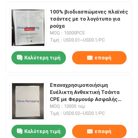
100% βιοδιασπώμενες πλαϊνές
τσάντες με το λογότυπο για
ρούχα
MOQ：10000PCS
Τιμή：USD0.01~USD0.1/PC
Καλύτερη τιμή
επαφή
Επαναχρησιμοποιήσιμη
Ευέλικτη Ανθεκτική Τσάντα
Σπίτι
CPE με Φερμουάρ Ασφαλής
Σφράγιση Για Ρούχα Και
MOQ：10000 τεμ
Μικροαντικείμενα
Τιμή：USD0.02~USD0.1/PC
Προϊόντα
Καλύτερη τιμή
επαφή
Ισχυρός αυτοκόλλητος φάκελος 345x465mm #K συσκευασίας φυσαλίδων της Kraft ελαφρύ
Βίντεο