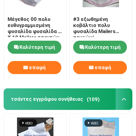
Μέγεθος 00 πολυ
#3 εξωθημένη
ευθυγραμμισμένη
κοβάλτιο πολυ
φυσαλίδα φυσαλίδα 5
φυσαλίδα Mailers
X 10 Mailers τσαντών
ταινιών/
για τη σαφή χρήση
συσκευάζοντας
Καλύτερη τιμή
Καλύτερη τιμή
παράδοσης
φάκελοι
περικαλυμμάτων
φυσαλίδων
επαφή
επαφή
τσάντες εγγράφου συνήθειας
(109)