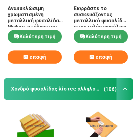
Ανακυκλώσιμη
Εκφράστε το
Τσάντες φύλλα αλουμινίου
χρωματισμένη
συσκευάζοντας
μεταλλική φυσαλίδα
μεταλλικό φυσαλίδων
Mailers, στέλνοντας
αποστολής φακέλων
Τυπωμένο κιβώτιο εγγράφου
υγρασία τσαντών
λογότυπο συνήθειας
Καλύτερη τιμή
Καλύτερη τιμή
φυσαλίδων -
νερού ανθεκτικό
απόδειξη
τσάντες στηλών αέρα
επαφή
επαφή
Χονδρό φυσαλίδας λίστες αλληλογραφίας
(106)