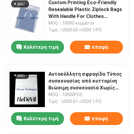
Custom Printing Eco-Friendly
Resealable Plastic Ziplock Bags
With Handle For Clothes
Packaging Bags Με χερούλι για
MOQ：10000 κομμάτια
ρούχα
Τιμή：USD0.02~USD0.1/PC
Καλύτερη τιμή
επαφή
Αυτοκόλλητη σφραγίδα Τύπος
συσκευασίας από κυτταρίνη
Βιώσιμη συσκευασία Χωρίς
πλαστικό βιοδιασπώμενο
MOQ：10000PCS
υλικό
Τιμή：USD0.01~USD0.1/PC
Καλύτερη τιμή
επαφή