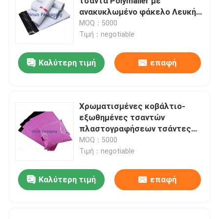
τσάντα Polymailer με
ανακυκλωμένο φάκελο Λευκή
Μαύρη για ταχεία αποστολή με
MOQ：5000
ταχυμεταφορές
Τιμή：negotiable
Καλύτερη τιμή
επαφή
Χρωματισμένες κοβάλτιο-
εξωθημένες τσαντών
πλαστογραφήσεων τσάντες
συσκευασίας αγγελιαφόρων
MOQ：5000
απόδειξης εμφανείς
Τιμή：negotiable
πλαστικές
Καλύτερη τιμή
επαφή