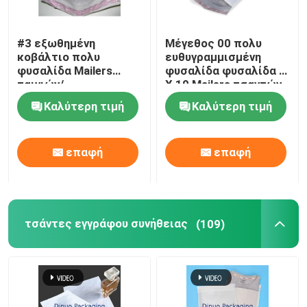
#3 εξωθημένη
Μέγεθος 00 πολυ
κοβάλτιο πολυ
ευθυγραμμισμένη
φυσαλίδα Mailers
φυσαλίδα φυσαλίδα 5
ταινιών/
X 10 Mailers τσαντών
συσκευάζοντας
για τη σαφή χρήση
Καλύτερη τιμή
Καλύτερη τιμή
φάκελοι
παράδοσης
περικαλυμμάτων
φυσαλίδων
επαφή
επαφή
τσάντες εγγράφου συνήθειας
(109)