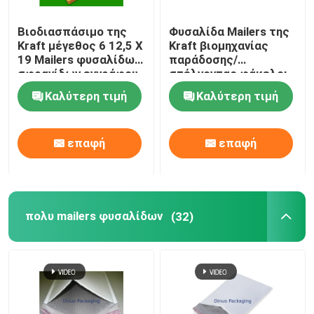
Βιοδιασπάσιμο της
Φυσαλίδα Mailers της
Kraft μέγεθος 6 12,5 X
Kraft βιομηχανίας
19 Mailers φυσαλίδων
παράδοσης/
σφραγίδων εγγράφου
στέλνοντας φάκελοι
μόνο για τη ναυτιλία
245x330 #A4
Καλύτερη τιμή
Καλύτερη τιμή
φυσαλίδων
επαφή
επαφή
πολυ mailers φυσαλίδων
(32)