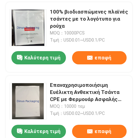
100% βιοδιασπώμενες πλαϊνές
τσάντες με το λογότυπο για
ρούχα
MOQ：10000PCS
Τιμή：USD0.01~USD0.1/PC
Καλύτερη τιμή
επαφή
Επαναχρησιμοποιήσιμη
Ευέλικτη Ανθεκτική Τσάντα
Σπίτι
CPE με Φερμουάρ Ασφαλής
Σφράγιση Για Ρούχα Και
MOQ：10000 τεμ
Μικροαντικείμενα
Τιμή：USD0.02~USD0.1/PC
Προϊόντα
Καλύτερη τιμή
επαφή
Ισχυρός αυτοκόλλητος φάκελος 345x465mm #K συσκευασίας φυσαλίδων της Kraft ελαφρύ
Βίντεο