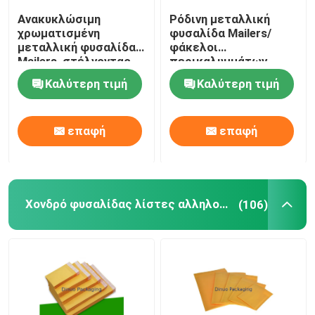
Ανακυκλώσιμη
Ρόδινη μεταλλική
Τσάντες φύλλα αλουμινίου
χρωματισμένη
φυσαλίδα Mailers/
μεταλλική φυσαλίδα
φάκελοι
Mailers, στέλνοντας
περικαλυμμάτων
Τυπωμένο κιβώτιο εγγράφου
υγρασία τσαντών
φυσαλίδων για τα
Καλύτερη τιμή
Καλύτερη τιμή
φυσαλίδων -
ηλεκτρονικά
απόδειξη
προϊόντα
τσάντες στηλών αέρα
επαφή
επαφή
Χονδρό φυσαλίδας λίστες αλληλογραφίας
(106)