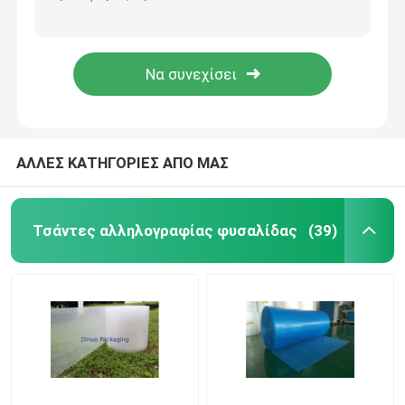
Η κόκκινη φυσαλίδα ευθυγράμμισε πολυ Mailers γέμισε την αντίσταση οπής #5 φακέλων 10,5 X 16
Πράσινη χρωματισμένη πολυ φυσαλίδα Mailers, στέλνοντας μόνωση θερμότητας φακέλων φυσαλίδων
Μεταλλική φυσαλίδα Mailers
Ο προστατευόμενος από τους κραδασμούς πολυ φάκελος συσκευασίας φυσαλίδων/η γεμισμένη ναυτιλία τοποθετεί 7,25 " X8» #CD σε σάκκο
Γεμισμένος φάκελος αποστολής με το περικάλυμμα φυσαλίδων μέσα, χρωματισμένη φυσαλίδα Mailers
Χονδρό φυσαλίδας λίστες αλληλογραφίας
πολυ mailers φυσαλίδων
ΑΛΛΕΣ ΚΑΤΗΓΟΡΙΕΣ ΑΠΟ ΜΑΣ
τσάντες εγγράφου συνήθειας
Τσάντες αλληλογραφίας φυσαλίδας
(39)
Γεμισμένο έγγραφο Mailers
Πολυ τσάντες Mailer
κυψελωτό τυλίγοντας έγγραφο