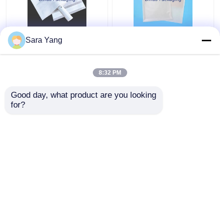
Ημι αδιαφανής σαφής
Glassine ενδυμάτων
Sara Yang
διαφανής
σαφές Gusset
επισημαίνοντας
τσαντών εγγράφου
Glassine τσάντα
πλαστικό μη για την
8:32 PM
εγγράφου για την
μπλούζα
Καλύτερη τιμή
Καλύτερη τιμή
κάρτα VIP δώρων
Good day, what product are you looking 
for?
επαφή
επαφή
Δείτε περισσότερων
Αρχική Σελίδα
Περίπου εμείς
επαφή
Desktop Site
Χάρτης ιστότοπου
Πολιτική μυστικότητας