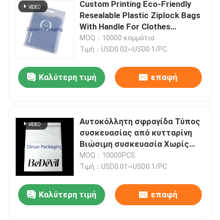
Custom Printing Eco-Friendly
Resealable Plastic Ziplock Bags
With Handle For Clothes
Packaging Bags Με χερούλι για
MOQ：10000 κομμάτια
ρούχα
Τιμή：USD0.02~USD0.1/PC
Καλύτερη τιμή
επαφή
Αυτοκόλλητη σφραγίδα Τύπος
συσκευασίας από κυτταρίνη
Βιώσιμη συσκευασία Χωρίς
πλαστικό βιοδιασπώμενο
MOQ：10000PCS
υλικό
Τιμή：USD0.01~USD0.1/PC
Καλύτερη τιμή
επαφή