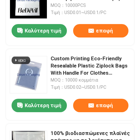
πλαστικό βιοδιασπώμενο
MOQ：10000PCS
υλικό
Τιμή：USD0.01~USD0.1/PC
Καλύτερη τιμή
επαφή
Custom Printing Eco-Friendly
Resealable Plastic Ziplock Bags
With Handle For Clothes
Packaging Bags Με χερούλι για
MOQ：10000 κομμάτια
ρούχα
Τιμή：USD0.02~USD0.1/PC
Καλύτερη τιμή
επαφή
100% βιοδιασπώμενες πλαϊνές