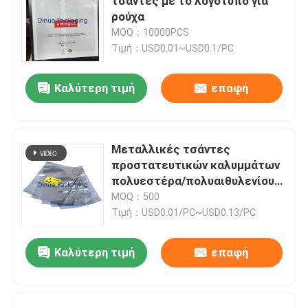
τσάντες με το λογότυπο για
ρούχα
MOQ：10000PCS
Τιμή：USD0.01~USD0.1/PC
Καλύτερη τιμή
επαφή
Μεταλλικές τσάντες
προστατευτικών καλυμμάτων
πολυεστέρα/πολυαιθυλενίου/
πολυπροπυλενίου ESD με το
MOQ：500
προσαρμοσμένο λογότυπο
Τιμή：USD0.01/PC~USD0.13/PC
Καλύτερη τιμή
επαφή