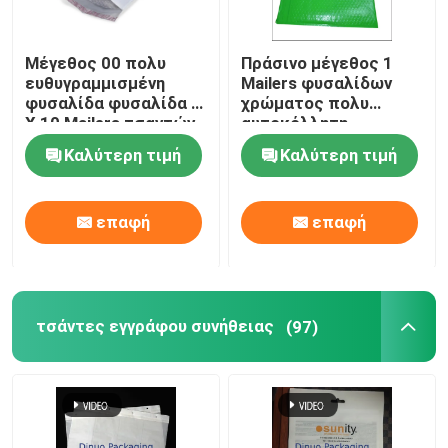
Μέγεθος 00 πολυ
Πράσινο μέγεθος 1
ευθυγραμμισμένη
Mailers φυσαλίδων
φυσαλίδα φυσαλίδα 5
χρώματος πολυ
X 10 Mailers τσαντών
αυτοκόλλητη
για τη σαφή χρήση
σφραγίδα φακέλων
Καλύτερη τιμή
Καλύτερη τιμή
παράδοσης
αεροφυσαλίδων
επαφή
επαφή
τσάντες εγγράφου συνήθειας
(97)