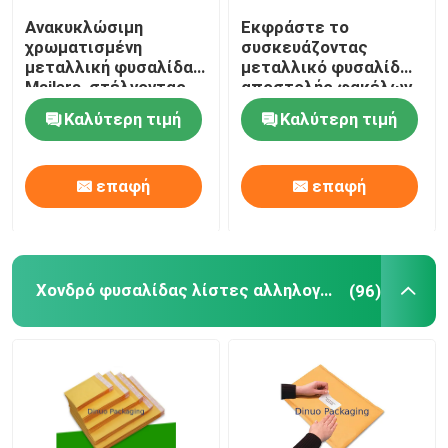
Ανακυκλώσιμη
Εκφράστε το
Τσάντες φύλλα αλουμινίου
χρωματισμένη
συσκευάζοντας
μεταλλική φυσαλίδα
μεταλλικό φυσαλίδων
Mailers, στέλνοντας
αποστολής φακέλων
Τυπωμένο κιβώτιο εγγράφου
υγρασία τσαντών
λογότυπο συνήθειας
Καλύτερη τιμή
Καλύτερη τιμή
φυσαλίδων -
νερού ανθεκτικό
απόδειξη
τσάντες στηλών αέρα
επαφή
επαφή
Χονδρό φυσαλίδας λίστες αλληλογραφίας
(96)