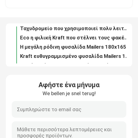
Kraft που στέλνει το φάκελο συσκευασίας με το περικάλυμμα φυσαλίδων μέσα στην αντίσταση κλονισμού
Ταχυδρομείο που χρησιμοποιεί πολυ λειτουργικό απόδειξης 120x165 ακτινοβολίας Mailers φυσαλίδων της Kraft
Σχετικά με εμάς
Eco η φιλική Kraft που στέλνει τους φακέλους με το περικάλυμμα φυσαλίδων μέσα στο μέγεθος συνήθειας
Η μεγάλη ρόδινη φυσαλίδα Mailers 180x165 #cd-DCD της Kraft για την οικογένεια τρυπά ανθεκτικό
Επισκέψεις στο εργοστάσιο
Kraft ευθυγραμμισμένο φυσαλίδα Mailers 165x255 #B6, άσπροι γεμισμένοι φάκελοι αποστολής
Αγγελιαφόρος που συσκευάζει το άσπρο πάχος φακέλων 190x275 #VD 125gsm περικαλυμμάτων φυσαλίδων
Έλεγχος ποιότητας
Φυσαλίδα Mailers της Kraft βιομηχανίας παράδοσης/στέλνοντας φάκελοι 245x330 #A4 φυσαλίδων
Η φυσαλίδα Mailers της Kraft που γεμίζεται τυλίγει 200x250mm για τη μετα ταινία/το CD/τα βιβλία
Επικοινωνήστε μαζί μας
Ενδυμασία που συσκευάζει τους μεγάλους φακέλους φυσαλίδων, μόνη φυσαλίδα Mailers 380x330 #B4 σφραγίδων
Αφήστε ένα μήνυμα
360x460 η φυσαλίδα εγγράφου της Kraft γέμισε τους ταχυδρομικούς φακέλους #A3 τρία δευτερεύουσα σφραγίδα
We bellen je snel terug!
Ειδήσεις
4x8 άσπρη πολυ φυσαλίδα Mailers, μικρή γεμισμένη απόδειξη κλονισμού φακέλων αποστολής #000
Μέγεθος 00 πολυ ευθυγραμμισμένη φυσαλίδα φυσαλίδα 5 X 10 Mailers τσαντών για τη σαφή χρήση παράδοσης
Συγκολλήστε τη μαύρη φυσαλίδα Mailers 0/6 με θερμότητα μεταλλινών από 10, ευθυγραμμισμένες φυσαλίδα τσάντες αγγελιαφόρων για την ενδυμασία
Υποθέσεις
Η ζωηρόχρωμη τυπωμένη μεταλλική φυσαλίδα ευθυγράμμισε το μέγεθος 1/7,25 mailers τσαντών φυσαλίδων διακοπών της " X12»
Αγγελιαφόρος που συσκευάζει το πολυ μέγεθος 2 Mailers φυσαλίδων 8,5 ανθεκτικός ανακυκλώσιμος δακρυ'ων της " X12»
Τσάντες αλληλογραφίας φυσαλίδας