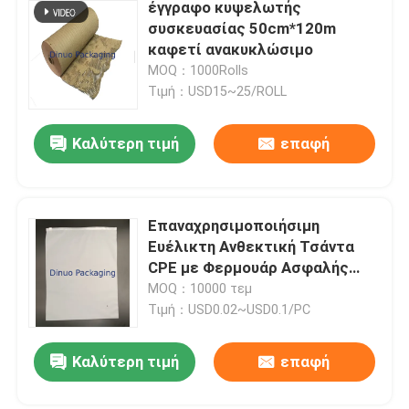
έγγραφο κυψελωτής
συσκευασίας 50cm*120m
καφετί ανακυκλώσιμο
MOQ：1000Rolls
Τιμή：USD15~25/ROLL
Καλύτερη τιμή
επαφή
Επαναχρησιμοποιήσιμη
Ευέλικτη Ανθεκτική Τσάντα
CPE με Φερμουάρ Ασφαλής
Σφράγιση Για Ρούχα Και
MOQ：10000 τεμ
Μικροαντικείμενα
Τιμή：USD0.02~USD0.1/PC
Καλύτερη τιμή
επαφή