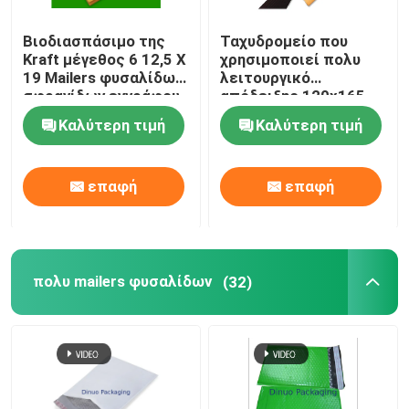
Βιοδιασπάσιμο της
Ταχυδρομείο που
Kraft μέγεθος 6 12,5 X
χρησιμοποιεί πολυ
19 Mailers φυσαλίδων
λειτουργικό
σφραγίδων εγγράφου
απόδειξης 120x165
μόνο για τη ναυτιλία
ακτινοβολίας Mailers
Καλύτερη τιμή
Καλύτερη τιμή
φυσαλίδων της Kraft
επαφή
επαφή
πολυ mailers φυσαλίδων
(32)