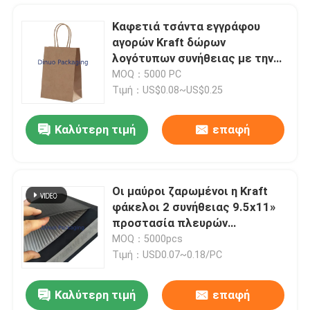
Καφετιά τσάντα εγγράφου
αγορών Kraft δώρων
λογότυπων συνήθειας με την
τσάντα παράδοσης καφέ
MOQ：5000 PC
λαβών
Τιμή：US$0.08~US$0.25
Καλύτερη τιμή
επαφή
Οι μαύροι ζαρωμένοι η Kraft
φάκελοι 2 συνήθειας 9.5x11»
Σπίτι
προστασία πλευρών
συγκολλούν με θερμότητα
MOQ：5000pcs
Τιμή：USD0.07~0.18/PC
Προϊόντα
Καλύτερη τιμή
επαφή
Ισχυρός αυτοκόλλητος φάκελος 345x465mm #K συσκευασίας φυσαλίδων της Kraft ελαφρύ
Βίντεο