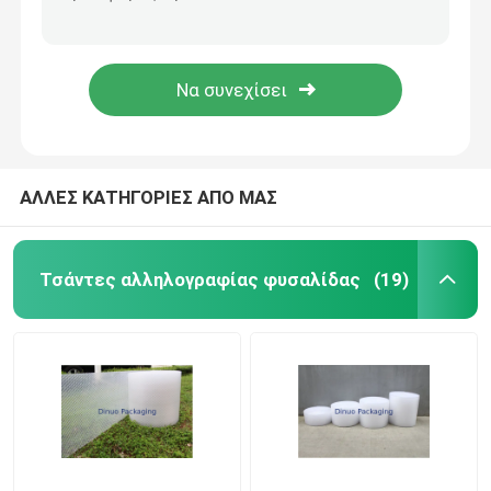
Η κόκκινη φυσαλίδα ευθυγράμμισε πολυ Mailers γέμισε την αντίσταση οπής #5 φακέλων 10,5 X 16
Πράσινη χρωματισμένη πολυ φυσαλίδα Mailers, στέλνοντας μόνωση θερμότητας φακέλων φυσαλίδων
Μεταλλική φυσαλίδα Mailers
Ο προστατευόμενος από τους κραδασμούς πολυ φάκελος συσκευασίας φυσαλίδων/η γεμισμένη ναυτιλία τοποθετεί 7,25 " X8» #CD σε σάκκο
Γεμισμένος φάκελος αποστολής με το περικάλυμμα φυσαλίδων μέσα, χρωματισμένη φυσαλίδα Mailers
Χονδρό φυσαλίδας λίστες αλληλογραφίας
πολυ mailers φυσαλίδων
ΑΛΛΕΣ ΚΑΤΗΓΟΡΙΕΣ ΑΠΟ ΜΑΣ
τσάντες εγγράφου συνήθειας
Τσάντες αλληλογραφίας φυσαλίδας
(19)
Γεμισμένο έγγραφο Mailers
Πολυ τσάντες Mailer
κυψελωτό τυλίγοντας έγγραφο