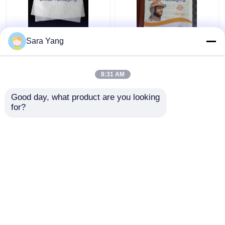
Τετραδιάστατη
Ανακυκλώσιμο και AI
Sara Yang
συνεχής γυάλινη
αρχεία σχεδιασμού
τσάντα χαρτιού
Glassine χαρτί
φάκελος
8:31 AM
Καλύτερη τιμή
Καλύτερη τιμή
Good day, what product are you looking 
for?
επαφή
επαφή
Δείτε περισσότερων
Αρχική Σελίδα
Περίπου εμείς
επαφή
Desktop Site
Χάρτης ιστότοπου
Πολιτική μυστικότητας