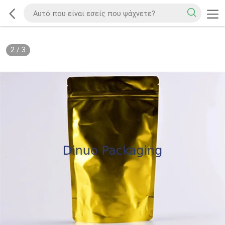
2
/
3