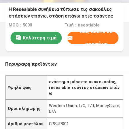
Η Resealable συνήθεια τύπωσε τις σακούλες
στάσεων επάνω, στάση επάνω στις τσάντες
φερμουάρ για τα τρόφιμα
MOQ：5000
Τιμή：negotiable
Μας ελάτε σε
Καλύτερη τιμή
επαφή με
Περιγραφή προϊόντων
ανάστημά μάρσιπο συσκευασίας
,
Υψηλό φως:
resealable τσάντες στάσεων επάν
ω
Western Union, L/C, T/T, MoneyGram,
Όροι πληρωμής
D/A
Αριθμό μοντέλου
CPSUP001