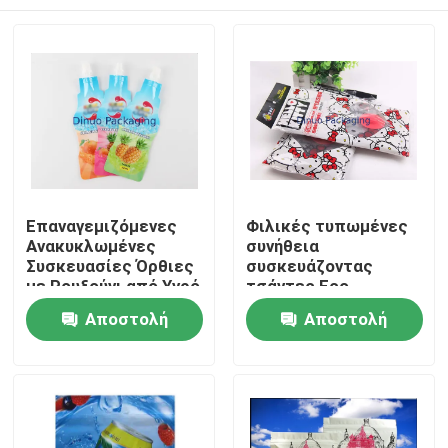
Επαναγεμιζόμενες
Φιλικές τυπωμένες
Ανακυκλωμένες
συνήθεια
Συσκευασίες Όρθιες
συσκευάζοντας
με Ρουξούνι από Υγρό
τσάντες Eco,
Πλαστικό
χρωματισμένες
Σπίτι
Αποστολή
Αποστολή
πλαστικές τσάντες
βαθμού τροφίμων
ερώτησης
ερώτησης
Προϊόντα
Βίντεο