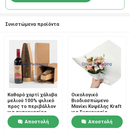
Συνιστώμενα προϊόντα
Σπίτι
Καθαρό χαρτί χάλυβα
Οικολογικό
μελιού 100% φιλικό
Βιοδιασπώμενο
προς το περιβάλλον
Μανίκι Κυψέλης Kraft
Προϊόντα
για συσκευασίες
για Συσκευασία
μπουκαλιών ποτών
Δώρων Λουλουδιών
Αποστολή
Αποστολή
Βίντεο