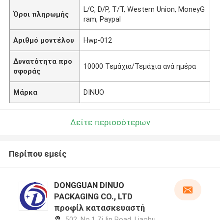
L/C, D/P, T/T, Western Union, MoneyG
Όροι πληρωμής
ram, Paypal
Αριθμό μοντέλου
Hwp-012
Δυνατότητα προ
10000 Τεμάχια/Τεμάχια ανά ημέρα
σφοράς
Μάρκα
DINUO
Δείτε περισσότερων
Περίπου εμείς
DONGGUAN DINUO
PACKAGING CO., LTD
προφίλ κατασκευαστή
502, No.1 ZiJin Road, Liaobu