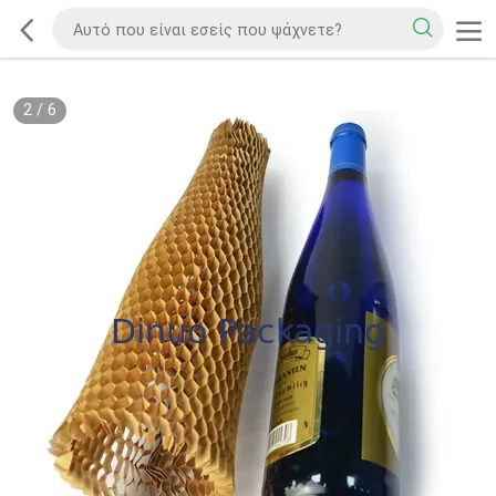
2
/
6