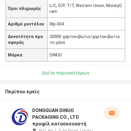
L/C, D/P, T/T, Western Union, MoneyG
Όροι πληρωμής
ram
Αριθμό μοντέλου
Rlp-004
Δυνατότητα προ
20000 χαρτοκιβώτιο/χαρτοκιβώτια
σφοράς
το μήνα
Μάρκα
DINUO
Δείτε περισσότερων
Περίπου εμείς
DONGGUAN DINUO
PACKAGING CO., LTD
προφίλ κατασκευαστή
502, No.1 ZiJin Road, Liaobu