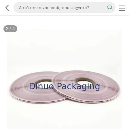
2
/
4