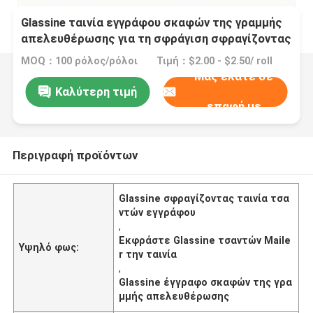
Glassine ταινία εγγράφου σκαφών της γραμμής
απελευθέρωσης για τη σφράγιση σφραγίζοντας
ταινίας τσαντών Mailer φακέλων της σαφούς
MOQ：100 ρόλος/ρόλοι
Τιμή：$2.00 - $2.50/ roll
Μας ελάτε σε
Καλύτερη τιμή
επαφή με
Περιγραφή προϊόντων
Glassine σφραγίζοντας ταινία τσα
ντών εγγράφου
,
Εκφράστε Glassine τσαντών Maile
Υψηλό φως:
r την ταινία
,
Glassine έγγραφο σκαφών της γρα
μμής απελευθέρωσης