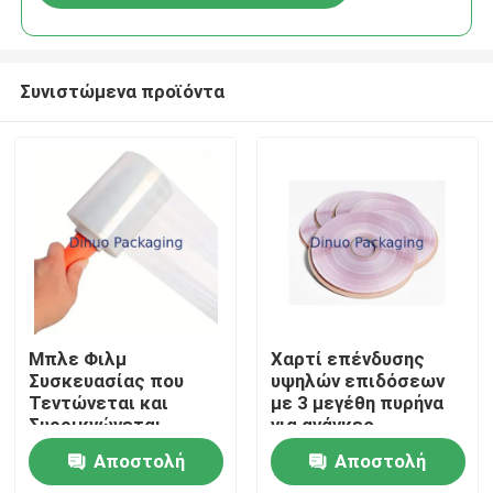
Συνιστώμενα προϊόντα
Σπίτι
Μπλε Φιλμ
Χαρτί επένδυσης
Συσκευασίας που
υψηλών επιδόσεων
Τεντώνεται και
με 3 μεγέθη πυρήνα
Προϊόντα
Συρρικνώνεται
για ανάγκες
Πλάτους 20cm /
συσκευασίας
Αποστολή
Αποστολή
50cm / 100cm
Βίντεο
Σχεδιασμένο