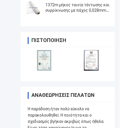
σφραγίζοντας έγγραφο τσαντών
1372m μήκος ταινία τέντωσης και
φυσαλίδων
συρρίκνωσης με πάχος 0,028mm
για προστασία
ΠΙΣΤΟΠΟΊΗΣΗ
ΑΝΑΘΕΩΡΉΣΕΙΣ ΠΕΛΑΤΏΝ
Η παράδοση ήταν πολύ εύκολο να
παρακολουθηθεί. Η ποιότητα και ο
σχεδιασμός βγήκαν ακριβώς όπως ήθελα.
Είμαι τόσο χαρούμενος/η για τα