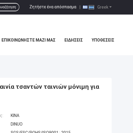
Ζητήστε ένα απόσπασμα
|
Greek
Αναζήτηση
ΕΠΙΚΟΙΝΩΝΉΣΤΕ ΜΑΖΊ ΜΑΣ
ΕΙΔΉΣΕΙΣ
ΥΠΟΘΈΣΕΙΣ
αινία τσαντών ταινιών μόνιμη για
ς:
ΚΙΝΑ
DINUO
SGS/FSC/ROHS/ISO9001 : 2015