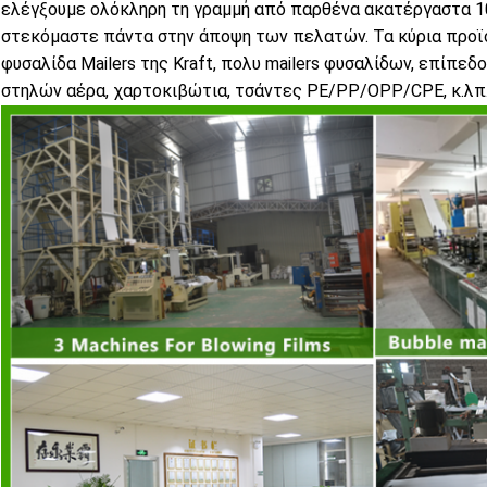
ελέγξουμε ολόκληρη τη γραμμή από παρθένα ακατέργαστα 1
στεκόμαστε πάντα στην άποψη των πελατών. Τα κύρια προϊόν
φυσαλίδα Mailers της Kraft, πολυ mailers φυσαλίδων, επίπεδ
στηλών αέρα, χαρτοκιβώτια, τσάντες PE/PP/OPP/CPE, κ.λπ