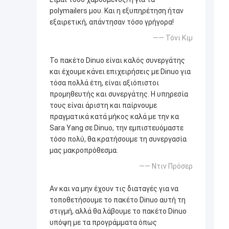
polymailers μου. Και η εξυπηρέτηση ήταν
εξαιρετική, απάντησαν τόσο γρήγορα!
—— Τόνι Κιμ
Το πακέτο Dinuo είναι καλός συνεργάτης
και έχουμε κάνει επιχειρήσεις με Dinuo για
τόσα πολλά έτη, είναι αξιόπιστοι
προμηθευτής και συνεργάτης. Η υπηρεσία
τους είναι άριστη και παίρνουμε
πραγματικά κατά μήκος καλά με την κα
Sara Yang σε Dinuo, την εμπιστευόμαστε
τόσο πολύ, θα κρατήσουμε τη συνεργασία
μας μακροπρόθεσμα.
—— Ντιν Πρόσερ
Αν και να μην έχουν τις διαταγές για να
τοποθετήσουμε το πακέτο Dinuo αυτή τη
στιγμή, αλλά θα λάβουμε το πακέτο Dinuo
υπόψη με τα προγράμματα όπως