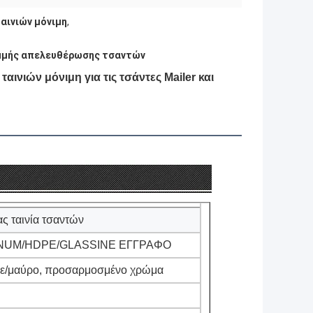
αινιών μόνιμη
,
μμής απελευθέρωσης τσαντών
αινιών μόνιμη για τις τσάντες Mailer και
ς ταινία τσαντών
NUM/HDPE/GLASSINE ΕΓΓΡΑΦΟ
λε/μαύρο, προσαρμοσμένο χρώμα