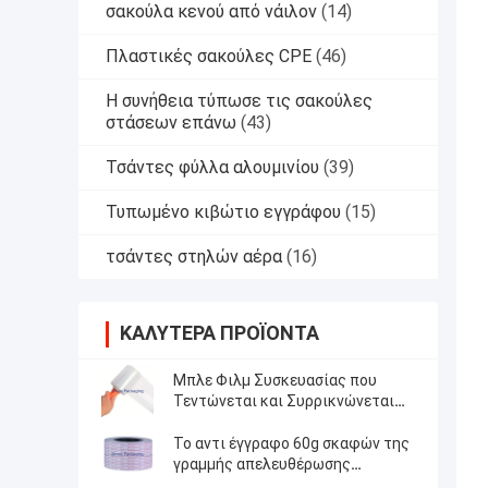
σακούλα κενού από νάιλον
(14)
Πλαστικές σακούλες CPE
(46)
Η συνήθεια τύπωσε τις σακούλες
στάσεων επάνω
(43)
Τσάντες φύλλα αλουμινίου
(39)
Τυπωμένο κιβώτιο εγγράφου
(15)
τσάντες στηλών αέρα
(16)
ΚΑΛΎΤΕΡΑ ΠΡΟΪΌΝΤΑ
Μπλε Φιλμ Συσκευασίας που
Τεντώνεται και Συρρικνώνεται
Πλάτους 20cm / 50cm / 100cm
Σχεδιασμένο
Το αντι έγγραφο 60g σκαφών της
γραμμής απελευθέρωσης
εκτύπωσης ραβδιών εκφράζει το