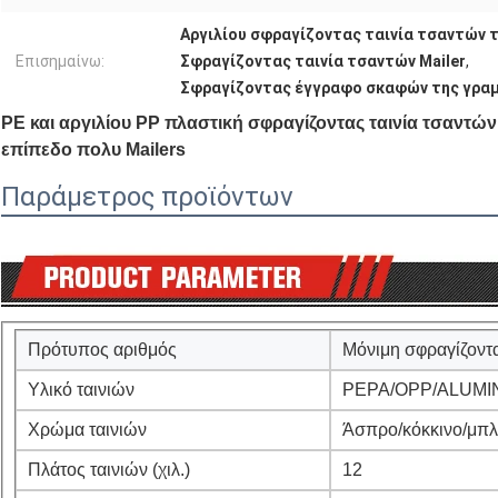
Αργιλίου σφραγίζοντας ταινία τσαντών τ
Επισημαίνω:
Σφραγίζοντας ταινία τσαντών Mailer
,
Σφραγίζοντας έγγραφο σκαφών της γρα
PE και αργιλίου PP πλαστική σφραγίζοντας ταινία τσαντών τ
επίπεδο πολυ Mailers
Παράμετρος προϊόντων
Πρότυπος αριθμός
Μόνιμη σφραγίζοντα
Υλικό ταινιών
PEPA/OPP/ALUMI
Χρώμα ταινιών
Άσπρο/κόκκινο/μπ
Πλάτος ταινιών (χιλ.)
12