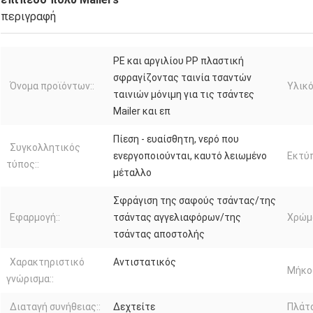
περιγραφή
PE και αργιλίου PP πλαστική
σφραγίζοντας ταινία τσαντών
Όνομα προϊόντων::
Υλικό
ταινιών μόνιμη για τις τσάντες
Mailer και επ
Πίεση - ευαίσθητη, νερό που
Συγκολλητικός
ενεργοποιούνται, καυτό λειωμένο
Εκτύπ
τύπος::
μέταλλο
Σφράγιση της σαφούς τσάντας/της
Εφαρμογή::
τσάντας αγγελιαφόρων/της
Χρώμα
τσάντας αποστολής
Χαρακτηριστικό
Αντιστατικός
Μήκος
γνώρισμα::
Διαταγή συνήθειας::
Δεχτείτε
Πλάτο