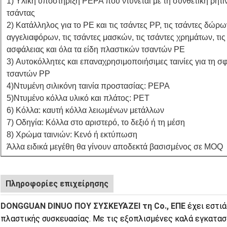
1) Υλική υποστήριξη PEPA που ντύνεται με τη συνθετική ρητί
τσάντας
2) Κατάλληλος για το PE και τις τσάντες PP, τις τσάντες δώρω
αγγελιαφόρων, τις τσάντες μασκών, τις τσάντες χρημάτων, τις
ασφάλειας και όλα τα είδη πλαστικών τσαντών PE
3) Αυτοκόλλητες και επαναχρησιμοποιήσιμες ταινίες για τη 
τσαντών PP
4)Ντυμένη σιλικόνη ταινία προστασίας: PEPA
5)Ντυμένο κόλλα υλικό και πλάτος: PET
6) Κόλλα: καυτή κόλλα λειωμένων μετάλλων
7) Οδηγία: Κόλλα στο αριστερό, το δεξιό ή τη μέση
8) Χρώμα ταινιών: Κενό ή εκτύπωση
Άλλα ειδικά μεγέθη θα γίνουν αποδεκτά βασισμένος σε MOQ
Πληροφορίες επιχείρησης
DONGGUAN DINUO ΠΟΥ ΣΥΣΚΕΥΆΖΕΙ τη Co., ΕΠΕ
έχει εστιά
πλαστικής συσκευασίας. Με τις εξοπλισμένες καλά εγκαταστ