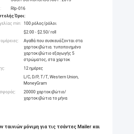
:
Rlp-016
τολής Όροι:
ελίας min:
100 ρόλος/ρόλοι
$2.00 - $2.50/ roll
ομέρειες:
Αγαθά που συσκευάζονται στα
χαρτοκιβώτια. τυποποιημένο
χαρτοκιβώτιο εξαγωγής 5
στρώματος, στα χαρτοκ
ης:
12 ημέρες
L/C, D/P, T/T, Western Union,
MoneyGram
σφοράς:
20000 χαρτοκιβώτιο/
χαρτοκιβώτια το μήνα
 ταινιών μόνιμη για τις τσάντες Mailer και