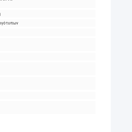
ή
λογότυπων