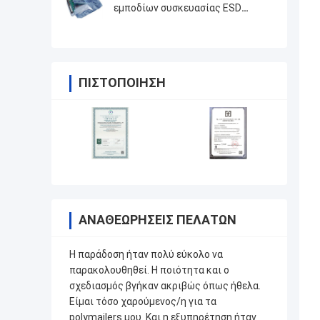
εμποδίων συσκευασίας ESD
ηλεκτρονικής στεγανοποιούν τον
ανακυκλώσιμο cOem
ΠΙΣΤΟΠΟΊΗΣΗ
ΑΝΑΘΕΩΡΉΣΕΙΣ ΠΕΛΑΤΏΝ
Η παράδοση ήταν πολύ εύκολο να
παρακολουθηθεί. Η ποιότητα και ο
σχεδιασμός βγήκαν ακριβώς όπως ήθελα.
Είμαι τόσο χαρούμενος/η για τα
polymailers μου. Και η εξυπηρέτηση ήταν