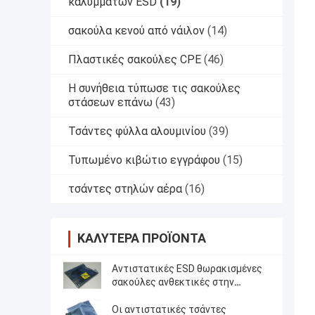
καλυμμάτων ESD
(19)
σακούλα κενού από νάιλον
(14)
Πλαστικές σακούλες CPE
(46)
Η συνήθεια τύπωσε τις σακούλες
στάσεων επάνω
(43)
Τσάντες φύλλα αλουμινίου
(39)
Τυπωμένο κιβώτιο εγγράφου
(15)
τσάντες στηλών αέρα
(16)
ΚΑΛΎΤΕΡΑ ΠΡΟΪΌΝΤΑ
Αντιστατικές ESD θωρακισμένες
σακούλες ανθεκτικές στην
υγρασία με φερμουάρ /
Αυτοσφραγιζόμενες
Οι αντιστατικές τσάντες