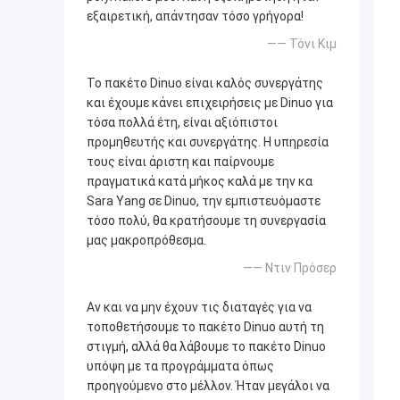
εξαιρετική, απάντησαν τόσο γρήγορα!
—— Τόνι Κιμ
Το πακέτο Dinuo είναι καλός συνεργάτης
και έχουμε κάνει επιχειρήσεις με Dinuo για
τόσα πολλά έτη, είναι αξιόπιστοι
προμηθευτής και συνεργάτης. Η υπηρεσία
τους είναι άριστη και παίρνουμε
πραγματικά κατά μήκος καλά με την κα
Sara Yang σε Dinuo, την εμπιστευόμαστε
τόσο πολύ, θα κρατήσουμε τη συνεργασία
μας μακροπρόθεσμα.
—— Ντιν Πρόσερ
Αν και να μην έχουν τις διαταγές για να
τοποθετήσουμε το πακέτο Dinuo αυτή τη
στιγμή, αλλά θα λάβουμε το πακέτο Dinuo
υπόψη με τα προγράμματα όπως
προηγούμενο στο μέλλον. Ήταν μεγάλοι να