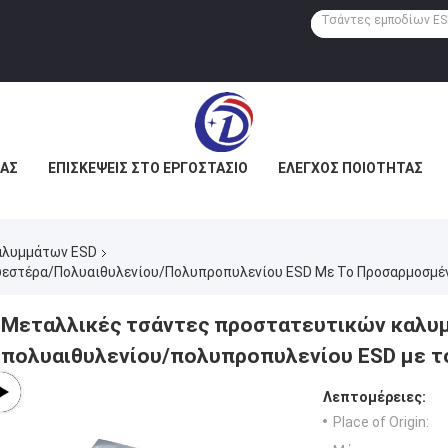
ΜΆΣ
ΕΠΙΣΚΈΨΕΙΣ ΣΤΟ ΕΡΓΟΣΤΆΣΙΟ
ΈΛΕΓΧΟΣ ΠΟΙΌΤΗΤΑΣ
αλυμμάτων ESD
εστέρα/πολυαιθυλενίου/πολυπροπυλενίου ESD Με Το Προσαρμοσμέ
Μεταλλικές τσάντες προστατευτικών καλυ
πολυαιθυλενίου/πολυπροπυλενίου ESD με 
Λεπτομέρειες:
Place of Origin: