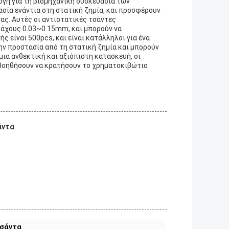
ογή για τη βιομηχανική συσκευασία των
σία ενάντια στη στατική ζημία, και προσφέρουν
ας. Αυτές οι αντιστατικές τσάντες
πάχους 0.03~0.15mm, και μπορούν να
 είναι 500pcs, και είναι κατάλληλοι για ένα
την προστασία από τη στατική ζημία και μπορούν
ια ανθεκτική και αξιόπιστη κατασκευή, οι
βοηθήσουν να κρατήσουν το χρηματοκιβώτιο
άντα
τσάντα