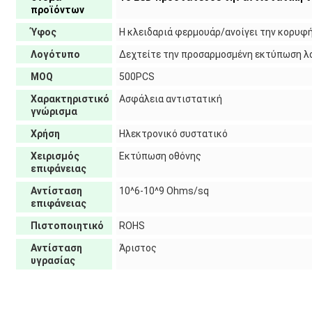
προϊόντων
Ύφος
Η κλειδαριά φερμουάρ/ανοίγει την κορυφ
Λογότυπο
Δεχτείτε την προσαρμοσμένη εκτύπωση 
MOQ
500PCS
Χαρακτηριστικό
Ασφάλεια αντιστατική
γνώρισμα
Χρήση
Ηλεκτρονικό συστατικό
Χειρισμός
Εκτύπωση οθόνης
επιφάνειας
Αντίσταση
10^6-10^9 Ohms/sq
επιφάνειας
Πιστοποιητικό
ROHS
Αντίσταση
Άριστος
υγρασίας