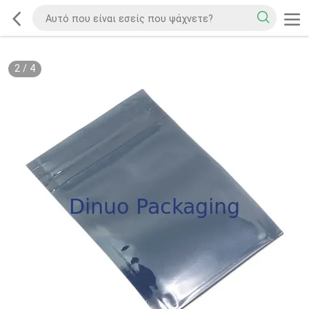
2
/
4