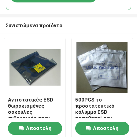
Συνιστώμενα προϊόντα
Σπίτι
Αντιστατικές ESD
500PCS το
θωρακισμένες
προστατευτικό
σακούλες
κάλυμμα ESD
Προϊόντα
ανθεκτικές στην
τοποθετεί την
υγρασία με φερμουάρ
κλειδαριά φερμουάρ
Αποστολή
Αποστολή
/ Αυτοσφραγιζόμενες
σε σάκκο/ανοίγει το
Βίντεο
τοπ ασήμι για την