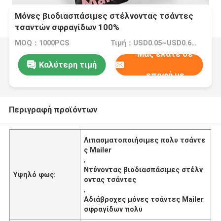
Μόνες βιοδιασπάσιμες στέλνοντας τσάντες
τσαντών σφραγίδων 100%
λιπασματοποιήσιμες πολυ Mailer για τον
MOQ：1000PCS
Τιμή：USD0.05~USD0.6/PC
ιματισμό
Μας ελάτε σε
Καλύτερη τιμή
επαφή με
Περιγραφή προϊόντων
Λιπασματοποιήσιμες πολυ τσάντε
ς Mailer
,
Ντύνοντας βιοδιασπάσιμες στέλν
Υψηλό φως:
οντας τσάντες
,
Αδιάβροχες μόνες τσάντες Mailer
σφραγίδων πολυ