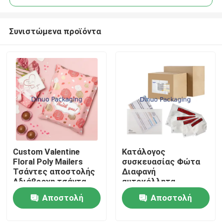
Συνιστώμενα προϊόντα
Custom Valentine
Κατάλογος
Σπίτι
Floral Poly Mailers
συσκευασίας Φώτα
Τσάντες αποστολής
Διαφανή
Αδιάβροχη τσάντα
αυτοκόλλητα
Προϊόντα
αποστολής για
Σκανάρισμα Ετικέτες
Αποστολή
Αποστολή
συσκευασία
αποστολής Φώτα
Τσέπες
ερώτησης
ερώτησης
Βίντεο