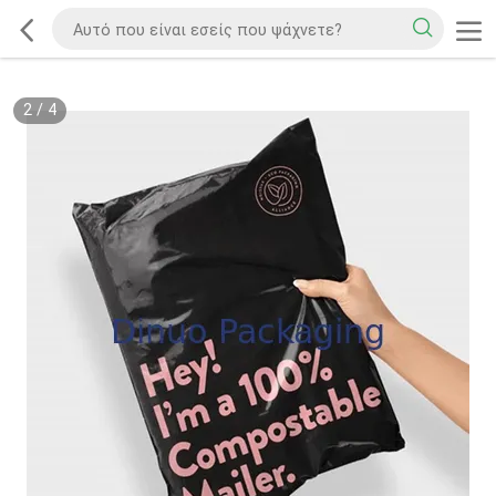
2
/
4