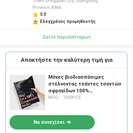
Town, Dongguan City, Guangdong
Province ,ΚΙΝΑ
5.0
Ελεγχμένος προμηθευτής
Δείτε περισσότερων
Αποκτήστε την καλύτερη τιμή για
Μόνες βιοδιασπάσιμες
στέλνοντας τσάντες τσαντών
σφραγίδων 100%
λιπασματοποιήσιμες πολυ
MOQ： 1000PCS
Mailer για τον ιματισμό
Να συνεχίσει