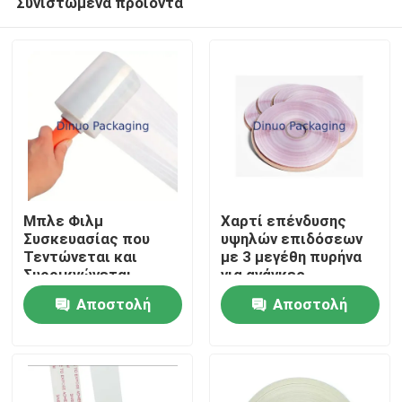
Συνιστώμενα προϊόντα
Μπλε Φιλμ
Χαρτί επένδυσης
Συσκευασίας που
υψηλών επιδόσεων
Τεντώνεται και
με 3 μεγέθη πυρήνα
Συρρικνώνεται
για ανάγκες
Σπίτι
Πλάτους 20cm /
συσκευασίας
Αποστολή
Αποστολή
50cm / 100cm
Σχεδιασμένο
Προϊόντα
ερώτησης
ερώτησης
Βίντεο