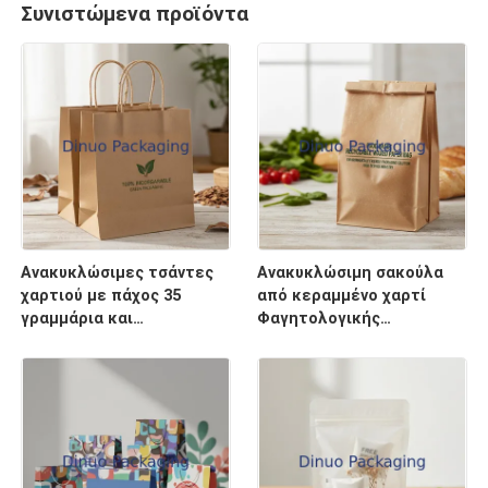
Συνιστώμενα προϊόντα
Ανακυκλώσιμες τσάντες
Ανακυκλώσιμη σακούλα
χαρτιού με πάχος 35
από κεραμμένο χαρτί
γραμμάρια και
Φαγητολογικής
βιοδιασπώμενο
ποιότητας
χαρακτήρα 100
Περιβαλλοντικά φιλική
σχεδιασμένες για τις
λύση συσκευασίας για τη
ανάγκες των πράσινων
βιομηχανία τροφίμων
συσκευασιών