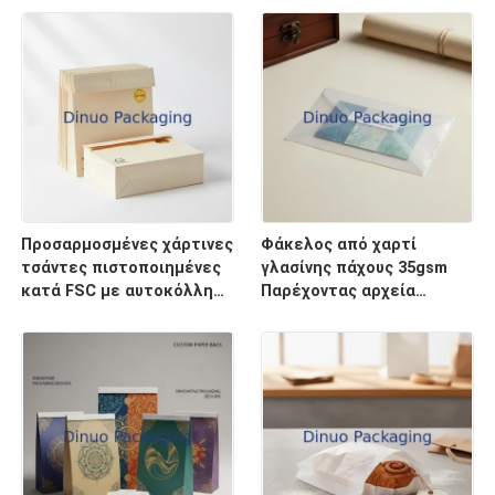
προσαρμοσμένα μεγέθη
προς το περιβάλλον λύση
ιδανικές για φιλικές προς
συσκευασίας Ιδανική για
το περιβάλλον
καλλυντικά τροφίμων και
συσκευασίες
λιανικής
Προσαρμοσμένες χάρτινες
Φάκελος από χαρτί
τσάντες πιστοποιημένες
γλασίνης πάχους 35gsm
κατά FSC με αυτοκόλλητη
Παρέχοντας αρχεία
σφράγιση, ιδανικές για
σχεδίασης AI
συσκευασία λιανικής και
Σχεδιασμένος για
προβολή προϊόντων
Αρχειοθέτηση και
Διατήρηση Εγγράφων