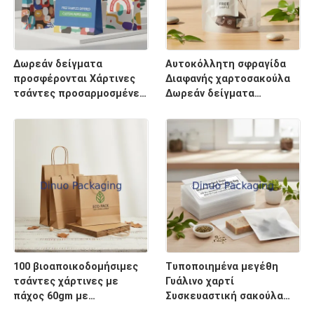
Δωρεάν δείγματα
Αυτοκόλλητη σφραγίδα
προσφέρονται Χάρτινες
Διαφανής χαρτοσακούλα
τσάντες προσαρμοσμένες
Δωρεάν δείγματα
με εκτύπωση σε βαφή 19
προσφέρονται Κατάλληλο
χρώματα Ιδανικές για
για λιανική πώληση
καθημερινές ανάγκες
τροφίμων και
συσκευασίας δώρων
Περιβαλλοντικά φιλικό
υλικό
100 βιοαποικοδομήσιμες
Τυποποιημένα μεγέθη
τσάντες χάρτινες με
Γυάλινο χαρτί
πάχος 60gm με
Συσκευαστική σακούλα
τυποποιημένα ή
100 βιοδιασπώμενη φιλική