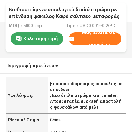
Βιοδιασπώμενο οικολογικό διπλό στρώμα με
επένδυση φάκελος Καφέ σάλτσες μεταφοράς
χλωρίδας Kraft Paper Bubble Mailer
MOQ：5000 τεμ
Τιμή：USD0.001~0.2/PC
Αποσυστατέα
Μας ελάτε σε
Καλύτερη τιμή
επαφή με
Περιγραφή προϊόντων
βιοαποικοδομήσιμες σακούλες με
επένδυση
Υψηλό φως:
,
Eco διπλό στρώμα kraft mailer
,
Αποσυστατέα συσκευή αποστολή
ς φουσκάλων από μέλι
Place of Origin
China