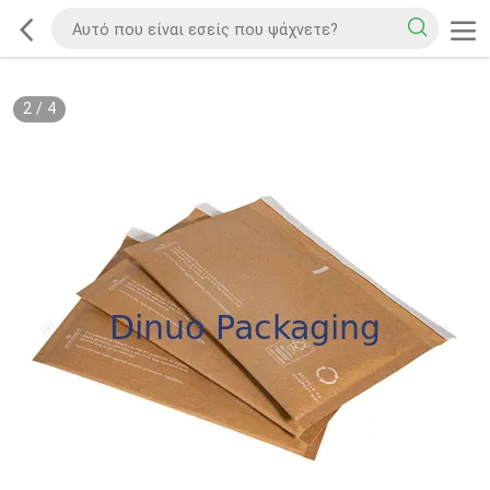
2
/
4