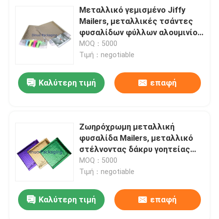
Μεταλλικό γεμισμένο Jiffy
Mailers, μεταλλικές τσάντες
φυσαλίδων φύλλων αλουμινίου
για τη σαφή παράδοση
MOQ：5000
Τιμή：negotiable
Καλύτερη τιμή
επαφή
Ζωηρόχρωμη μεταλλική
φυσαλίδα Mailers, μεταλλικό
στέλνοντας δάκρυ γοητείας
φακέλων ανθεκτικό
MOQ：5000
Τιμή：negotiable
Καλύτερη τιμή
επαφή