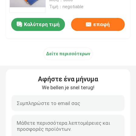
Τιμή：negotiable
Μεταλλική φυσαλίδα Mailers
Καλύτερη τιμή
επαφή
Χονδρό φυσαλίδας λίστες αλληλογραφίας
Δείτε περισσότερων
πολυ mailers φυσαλίδων
τσάντες εγγράφου συνήθειας
Αφήστε ένα μήνυμα
We bellen je snel terug!
Γεμισμένο έγγραφο Mailers
Πολυ τσάντες Mailer
κυψελωτό τυλίγοντας έγγραφο