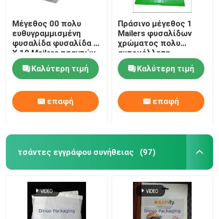
Μέγεθος 00 πολυ
Πράσινο μέγεθος 1
ευθυγραμμισμένη
Mailers φυσαλίδων
φυσαλίδα φυσαλίδα 5
χρώματος πολυ
X 10 Mailers τσαντών
αυτοκόλλητη
για τη σαφή χρήση
σφραγίδα φακέλων
Καλύτερη τιμή
Καλύτερη τιμή
παράδοσης
αεροφυσαλίδων
επαφή
επαφή
τσάντες εγγράφου συνήθειας
(97)