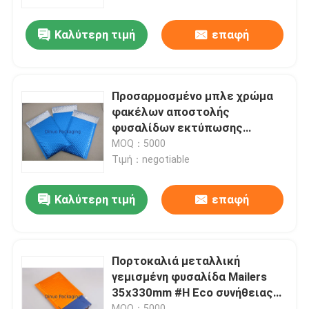
Καλύτερη τιμή
επαφή
Σχετικά με εμάς
Επισκέψεις στο εργοστάσιο
Προσαρμοσμένο μπλε χρώμα
φακέλων αποστολής
Έλεγχος ποιότητας
φυσαλίδων εκτύπωσης
μεταλλικό για τη ναυτιλία
MOQ：5000
Τιμή：negotiable
Επικοινωνήστε μαζί μας
Καλύτερη τιμή
επαφή
Ειδήσεις
Υποθέσεις
Πορτοκαλιά μεταλλική
γεμισμένη φυσαλίδα Mailers
35x330mm #H Eco συνήθειας
Τσάντες αλληλογραφίας φυσαλίδας
φακέλων φιλικό
MOQ：5000