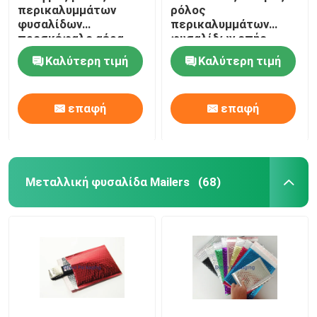
περικαλυμμάτων
ρόλος
φυσαλίδων
περικαλυμμάτων
Τσάντες φύλλα αλουμινίου
προσκέφαλο αέρα
φυσαλίδων οπής,
95x155mm #A
ρόλος Eco
Καλύτερη τιμή
Καλύτερη τιμή
αντιδιαβρωτικά
αεροφυσαλίδων
Τυπωμένο κιβώτιο εγγράφου
φιλικό
επαφή
επαφή
τσάντες στηλών αέρα
Μεταλλική φυσαλίδα Mailers
(68)