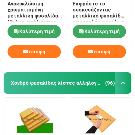
Ανακυκλώσιμη
Εκφράστε το
χρωματισμένη
συσκευάζοντας
μεταλλική φυσαλίδα
μεταλλικό φυσαλίδων
Mailers, στέλνοντας
αποστολής φακέλων
υγρασία τσαντών
λογότυπο συνήθειας
Καλύτερη τιμή
Καλύτερη τιμή
φυσαλίδων -
νερού ανθεκτικό
απόδειξη
επαφή
επαφή
Χονδρό φυσαλίδας λίστες αλληλογραφίας
(96)