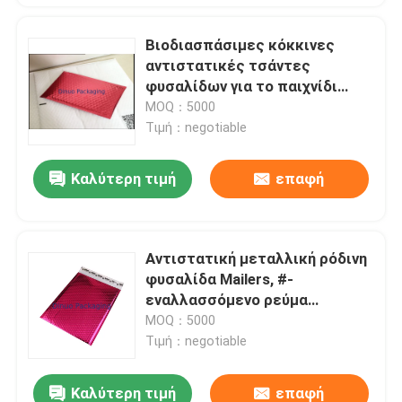
Βιοδιασπάσιμες κόκκινες
αντιστατικές τσάντες
φυσαλίδων για το παιχνίδι
115x210mm υλικό #B VMPET
MOQ：5000
Τιμή：negotiable
Καλύτερη τιμή
επαφή
Αντιστατική μεταλλική ρόδινη
φυσαλίδα Mailers, #-
εναλλασσόμενο ρεύμα
τσαντών 135x210
MOQ：5000
περικαλυμμάτων φυσαλίδων
Τιμή：negotiable
Καλύτερη τιμή
επαφή