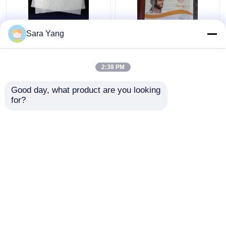
Τετραδιάστατη
Ανακυκλώσιμο και AI
Sara Yang
συνεχής γυάλινη
αρχεία σχεδιασμού
τσάντα χαρτιού
Glassine χαρτί
φάκελος
2:38 PM
Καλύτερη τιμή
Καλύτερη τιμή
Good day, what product are you looking 
for?
επαφή
επαφή
Δείτε περισσότερων
Αρχική Σελίδα
Περίπου εμείς
επαφή
Desktop Site
Χάρτης ιστότοπου
Πολιτική μυστικότητας