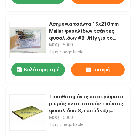
Ασημένια τσάντα 15x210mm
Mailer φυσαλίδων τσάντες
φυσαλίδων #B Jiffy για το
πετρέλαιο μεταφορών
MOQ：5000
ανθεκτικό
Τιμή：negotiable
Καλύτερη τιμή
επαφή
Τοποθετημένες σε στρώματα
μικρές αντιστατικές τσάντες
φυσαλίδων 8,5 απόδειξη
ακτινοβολίας " X14.5» #3
MOQ：5000
Τιμή：negotiable