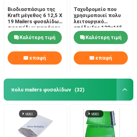
Βιοδιασπάσιμο της
Ταχυδρομείο που
Kraft μέγεθος 6 12,5 X
χρησιμοποιεί πολυ
19 Mailers φυσαλίδων
λειτουργικό
σφραγίδων εγγράφου
απόδειξης 120x165
μόνο για τη ναυτιλία
ακτινοβολίας Mailers
Καλύτερη τιμή
Καλύτερη τιμή
φυσαλίδων της Kraft
επαφή
επαφή
πολυ mailers φυσαλίδων
(32)