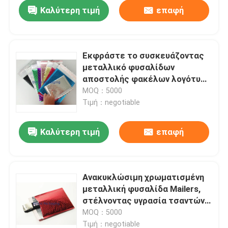
Καλύτερη τιμή
επαφή
Εκφράστε το συσκευάζοντας
μεταλλικό φυσαλίδων
αποστολής φακέλων λογότυπο
συνήθειας νερού ανθεκτικό
MOQ：5000
Τιμή：negotiable
Καλύτερη τιμή
επαφή
Σπίτι
Ανακυκλώσιμη χρωματισμένη
μεταλλική φυσαλίδα Mailers,
Προϊόντα
στέλνοντας υγρασία τσαντών
φυσαλίδων - απόδειξη
MOQ：5000
Βίντεο
Τιμή：negotiable