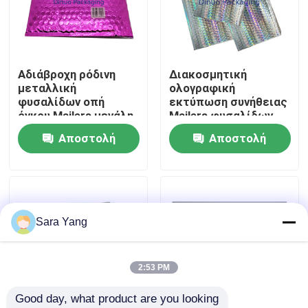
Σχετικά με εμάς
Αδιάβροχη ρόδινη
Διακοσμητική
Επισκέψεις στο εργοστάσιο
μεταλλική
ολογραφική
φυσαλίδων οπή
εκτύπωση συνήθειας
όγκου Mailers μεγάλη
Mailers φυσαλίδων
Έλεγχος ποιότητας
ανθεκτική
επιφάνειας VMPET
Αποστολή
Αποστολή
ερώτησης
ερώτησης
Επικοινωνήστε μαζί μας
Ειδήσεις
Sara Yang
Υποθέσεις
2:53 PM
Good day, what product are you looking 
Τσάντες αλληλογραφίας φυσαλίδας