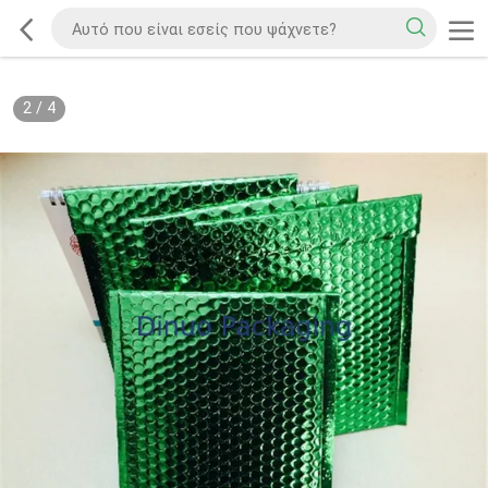
2
/
4