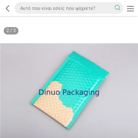
2
/
3