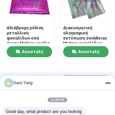
Σχετικά με εμάς
Αδιάβροχη ρόδινη
Διακοσμητική
Επισκέψεις στο εργοστάσιο
μεταλλική
ολογραφική
φυσαλίδων οπή
εκτύπωση συνήθειας
όγκου Mailers μεγάλη
Mailers φυσαλίδων
Έλεγχος ποιότητας
ανθεκτική
επιφάνειας VMPET
Αποστολή
Αποστολή
ερώτησης
ερώτησης
Επικοινωνήστε μαζί μας
Ειδήσεις
Sara Yang
Υποθέσεις
11:48 PM
Good day, what product are you looking 
Τσάντες αλληλογραφίας φυσαλίδας