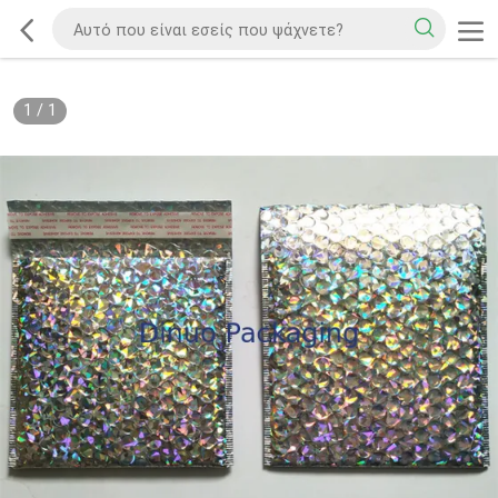
1
/
1