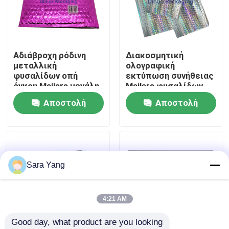
Σχετικά με εμάς
Αδιάβροχη ρόδινη
Διακοσμητική
Επισκέψεις στο εργοστάσιο
μεταλλική
ολογραφική
φυσαλίδων οπή
εκτύπωση συνήθειας
όγκου Mailers μεγάλη
Mailers φυσαλίδων
Έλεγχος ποιότητας
ανθεκτική
επιφάνειας VMPET
Αποστολή
Αποστολή
ερώτησης
ερώτησης
Επικοινωνήστε μαζί μας
Ειδήσεις
Sara Yang
Υποθέσεις
4:21 AM
Good day, what product are you looking 
Τσάντες αλληλογραφίας φυσαλίδας