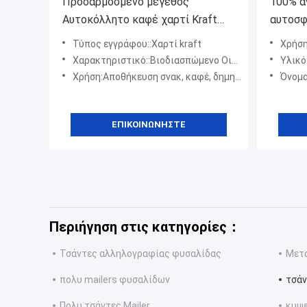
Προσαρμοσμένο μέγεθος
100% α
Αυτοκόλλητο καφέ χαρτί Kraft
αυτοσφ
σακούλες τετραγωνικού πυθμένα
τσάντε
Τύπος εγγράφου::Χαρτί kraft
Χρήση:
Περιβαλλοντικά φιλική
βιοδια
Χαρακτηριστικό::Βιοδιασπώμενο Οικολογικό
Υλικό
συσκευασία ανακυκλώσιμη για
Χρήση:Αποθήκευση σνακ, καφέ, δημητριακών, ξηρών καρπών
Όνομα προ
δώρα έγγραφα χειροτεχνία
ΕΠΙΚΟΙΝΩΝΉΣΤΕ
Περιήγηση στις κατηγορίες：
Τσάντες αλληλογραφίας φυσαλίδας
Μετα
πολυ mailers φυσαλίδων
τσάν
Πολυ τσάντες Mailer
κυψε