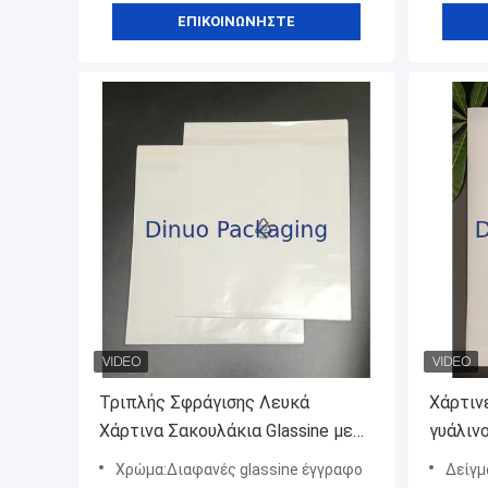
ΕΠΙΚΟΙΝΩΝΉΣΤΕ
Τριπλής Σφράγισης Λευκά
Χάρτιν
Χάρτινα Σακουλάκια Glassine με
γυάλιν
Λογότυπο Ανακύκλωσης
μέρος 
Χρώμα:Διαφανές glassine έγγραφο
Δείγμα:Δωρεάν δε
Οικολογική Συσκευασία
λιπαρό