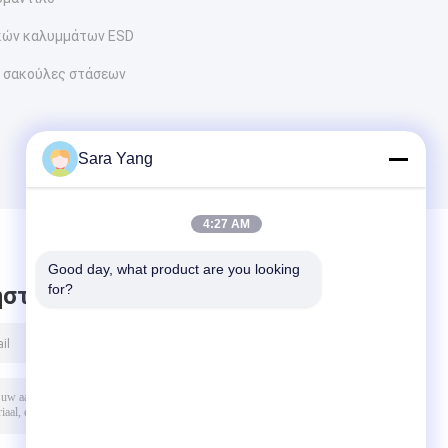
κών καλυμμάτων ESD
ς σακούλες στάσεων
Sara Yang
4:27 AM
Good day, what product are you looking 
for?
στε μήνυμα