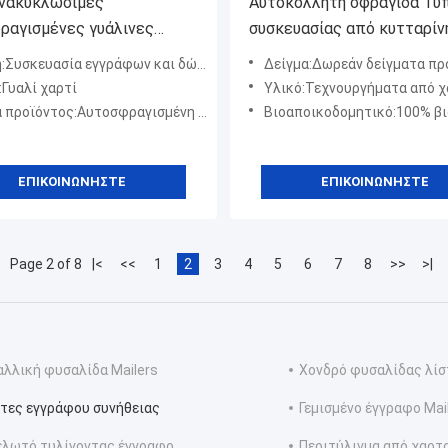
νακυκλώσιμες
Αυτοκόλλητη σφραγίδα Τύ
ραγισμένες γυάλινες
συσκευασίας από κυτταρίν
ς χαρτιού Custom logo
Βιώσιμη συσκευασία Χωρίς
Συσκευασία εγγράφων και δώρων κ.λπ.
Δείγμα:Δωρεάν δείγματα προσφέρονται, για εξατομικευμένα δείγματα, 7-10 ημέρες
σπώμενες τσάντες χαρτιού
πλαστικό βιοδιασπώμενο 
:Γυαλί χαρτί
Υλικό:Τεχνουργήματα από 
ϊόντος:Αυτοσφραγισμένη γυάλινη χάρτινη σακούλα
Βιοαποικοδομητικό:100% βιοδι
ΕΠΙΚΟΙΝΩΝΉΣΤΕ
ΕΠΙΚΟΙΝΩΝΉΣΤΕ
Page 2 of 8
|<
<<
1
2
3
4
5
6
7
8
>>
>|
λλική φυσαλίδα Mailers
Χονδρό φυσαλίδας λί
τες εγγράφου συνήθειας
Γεμισμένο έγγραφο Mai
λωτό τυλίγοντας έγγραφο
Περιτύλιγμα από χαρτ