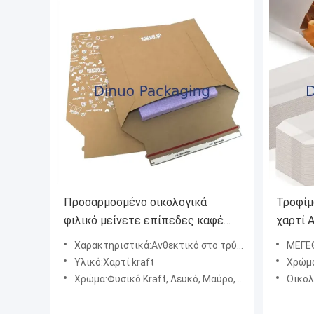
Προσαρμοσμένο οικολογικά
Τροφίμ
φιλικό μείνετε επίπεδες καφέ
χαρτί 
άκαμπτο χαρτόκουτο φάκελο
τσάντε
Χαρακτηριστικά:Ανθεκτικό στο τρύπημα, ανθεκτικό στην υγρασία, ελαφρύ αλλά ανθεκτικό, οικολογικά ανακυκλώσιμο
ΜΕΓΕΘ
Mailer Kraft χαρτί φάκελο
σνακ α
Υλικό:Χαρτί kraft
Χρώμα
συσκευασία
Χρώμα:Φυσικό Kraft, Λευκό, Μαύρο, Προσαρμοσμένο Χρώμα Pantone
Οικολογικό