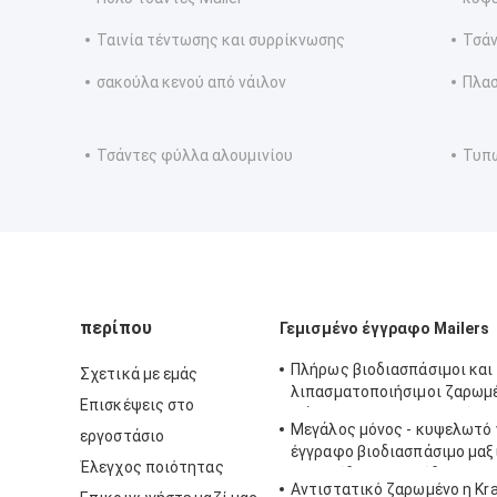
Ταινία τέντωσης και συρρίκνωσης
Τσάν
σακούλα κενού από νάιλον
Πλασ
Τσάντες φύλλα αλουμινίου
Τυπω
περίπου
Γεμισμένο έγγραφο Mailers
Πλήρως βιοδιασπάσιμοι και
Σχετικά με εμάς
λιπασματοποιήσιμοι ζαρωμέ
Επισκέψεις στο
φάκελοι που ευθυγραμμίζου
Μεγάλος μόνος - κυψελωτό 
εργοστάσιο
γεμισμένο κυψελωτό έγγρα
έγγραφο βιοδιασπάσιμο μαξι
Έλεγχος ποιότητας
φυσαλίδων σφραγίδων
Αντιστατικό ζαρωμένο η Kra