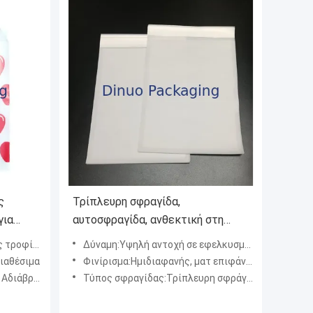
ς
Τρίπλευρη σφραγίδα,
για
αυτοσφραγίδα, ανθεκτική στη
θερμότητα, για χειροτεχνία και
από γυαλί
Δύναμη:Υψηλή αντοχή σε εφελκυσμό, ανθεκτικό στο σχίσιμο
αφανείς
μικρά αντικείμενα
ιαθέσιμα
Φινίρισμα:Ημιδιαφανής, ματ επιφάνεια
α Τρόφιμα, Αδιάβροχο
Τύπος σφραγίδας:Τρίπλευρη σφράγιση και αυτοσφραγιζόμενη λωρίδα