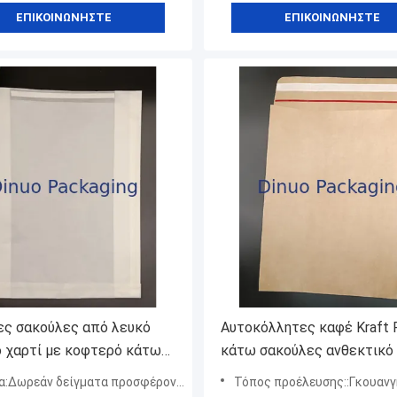
ΕΠΙΚΟΙΝΩΝΉΣΤΕ
ΕΠΙΚΟΙΝΩΝΉΣΤΕ
ες σακούλες από λευκό
Αυτοκόλλητες καφέ Kraft 
ο χαρτί με κοφτερό κάτω
κάτω σακούλες ανθεκτικό 
Περιβαλλοντικά φιλικές
προς το περιβάλλον ασφαλ
ίγματα προσφέρονται, για εξατομικευμένα δείγματα, 7-10 ημέρες μπορεί να είναι έτοιμο
Τόπος προέλευσης::Γκουανγκντό
στερες συσκευασίες για
τα τρόφιμα παχύ ανακυκλ