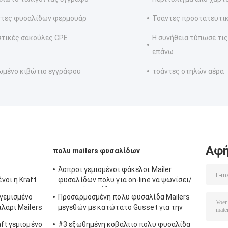
τες φυσαλίδων φερμουάρ
Τσάντες προστατευτι
τικές σακούλες CPE
Η συνήθεια τύπωσε τι
επάνω
μένο κιβώτιο εγγράφου
τσάντες στηλών αέρα
Αφή
πολυ mailers φυσαλίδων
Άσπροι γεμισμένοι φάκελοι Mailer
νοι η Kraft
φυσαλίδων πολυ για on-line να ψωνίσει/
ν το
τη σαφή παράδοση
γεμισμένο
Προσαρμοσμένη πολυ φυσαλίδα Mailers
φο
λάρι Mailers
μεγεθών με κατώτατο Gusset για την
αποστολή/τη συσκευασία
ft γεμισμένο
#3 εξωθημένη κοβάλτιο πολυ φυσαλίδα