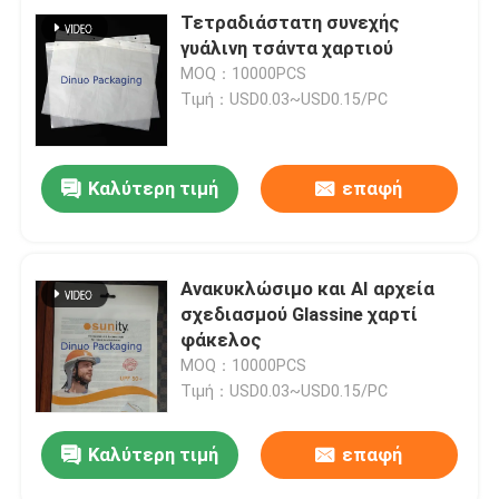
Τετραδιάστατη συνεχής
γυάλινη τσάντα χαρτιού
MOQ：10000PCS
Τιμή：USD0.03~USD0.15/PC
Καλύτερη τιμή
επαφή
Ανακυκλώσιμο και AI αρχεία
σχεδιασμού Glassine χαρτί
φάκελος
MOQ：10000PCS
Τιμή：USD0.03~USD0.15/PC
Καλύτερη τιμή
επαφή