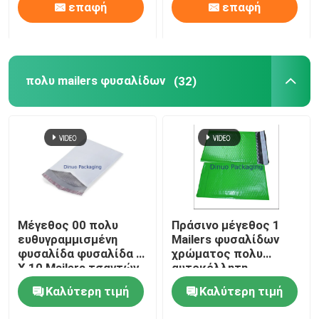
επαφή
επαφή
πολυ mailers φυσαλίδων
(32)
Μέγεθος 00 πολυ
Πράσινο μέγεθος 1
ευθυγραμμισμένη
Mailers φυσαλίδων
φυσαλίδα φυσαλίδα 5
χρώματος πολυ
X 10 Mailers τσαντών
αυτοκόλλητη
για τη σαφή χρήση
σφραγίδα φακέλων
Καλύτερη τιμή
Καλύτερη τιμή
παράδοσης
αεροφυσαλίδων