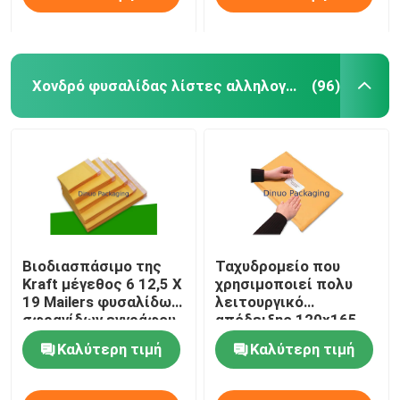
Χονδρό φυσαλίδας λίστες αλληλογραφίας
(96)
Βιοδιασπάσιμο της
Ταχυδρομείο που
Kraft μέγεθος 6 12,5 X
χρησιμοποιεί πολυ
19 Mailers φυσαλίδων
λειτουργικό
σφραγίδων εγγράφου
απόδειξης 120x165
μόνο για τη ναυτιλία
ακτινοβολίας Mailers
Καλύτερη τιμή
Καλύτερη τιμή
φυσαλίδων της Kraft