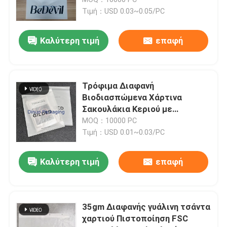
διαφανή βιοδιασπάσιμη τσάντα
Τιμή：USD 0.03~0.05/PC
εγγράφου κεριών
Μεταλλική φυσαλίδα Mailers
Καλύτερη τιμή
επαφή
Χονδρό φυσαλίδας λίστες αλληλογραφίας
Τρόφιμα Διαφανή
πολυ mailers φυσαλίδων
Βιοδιασπώμενα Χάρτινα
Σακουλάκια Κεριού με
Αυτοκόλλητη Ταινία Γωνία
MOQ：10000 PC
τσάντες εγγράφου συνήθειας
Φάκελοι Γλασέ
Τιμή：USD 0.01~0.03/PC
Γεμισμένο έγγραφο Mailers
Καλύτερη τιμή
επαφή
Πολυ τσάντες Mailer
35gm Διαφανής γυάλινη τσάντα
χαρτιού Πιστοποίηση FSC
κυψελωτό τυλίγοντας έγγραφο