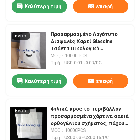
Καλύτερη τιμή
επαφή
Προσαρμοσμένο Λογότυπο
Διαφανές Χαρτί Glassine
Τσάντα Οικολογικό
Ημιδιαφανές Χάρτινο Φάκελο
MOQ：10000 PCS
Τιμή：USD 0.01~0.03/PC
Καλύτερη τιμή
επαφή
Σπίτι
Φιλικά προς το περιβάλλον
προσαρμοσμένα χάρτινα σακιά
Προϊόντα
ορθογώνιου σχήματος, πάχους
35gsm
MOQ：10000PCS
Βίντεο
Τιμή：USD0.03~USD0.15/PC