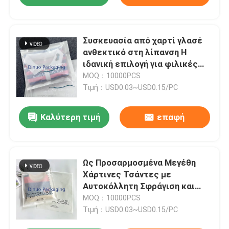
Συσκευασία από χαρτί γλασέ
ανθεκτικό στη λίπανση Η
ιδανική επιλογή για φιλικές
προς το περιβάλλον λύσεις
MOQ：10000PCS
Τιμή：USD0.03~USD0.15/PC
Καλύτερη τιμή
επαφή
Ως Προσαρμοσμένα Μεγέθη
Χάρτινες Τσάντες με
Αυτοκόλλητη Σφράγιση και
Λεία Επιφάνεια
MOQ：10000PCS
Τιμή：USD0.03~USD0.15/PC