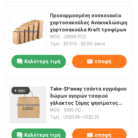
Προσαρμοσμένη συσκευασία
χαρτοσακούλας Ανακυκλώσιμη
χαρτοσακούλα Kraft τροφίμων
MOQ：20000 PCS
Τιμή：$0.015 - $0.03/ piece
Καλύτερη τιμή
επαφή
Take-$l*away τσάντα εγγράφου
δώρων αγορών τσαγιού
γάλακτος ζύμης ψησίματος
τσαντών Tote εγγράφου της
MOQ：5000 PC
Kraft
Τιμή：US$0.08~US$0.25
Καλύτερη τιμή
επαφή